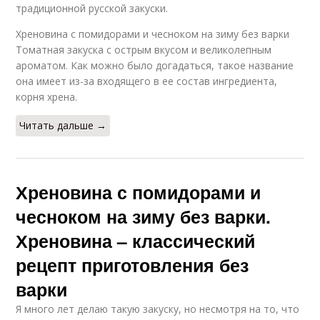
традиционной русской закуски.
Рецепт из помидор
Рецепт из красного
Хреновина с помидорами и чесноком на зиму без варки
Томатная закуска с острым вкусом и великолепным
ароматом. Как можно было догадаться, такое название
она имеет из-за входящего в ее состав ингредиента,
корня хрена.
Мамины рецепты
Рецепт в кастрюле
Читать дальше →
Рецепт на зиму
Рецепт в банках
Хреновина с помидорами и
чесноком на зиму без варки.
Хреновина – классический
Рецепт без обжарки
Простые рецепты
рецепт приготовления без
варки
Я много лет делаю такую закуску, но несмотря на то, что