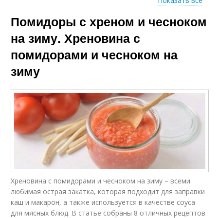
Показать все
Помидоры с хреном и чесноком
Рецепт без варки
Пошаговые рецепты
на зиму. Хреновина с
помидорами и чесноком на
зиму
Рецепт на литровую
Классический рецепт
банку
Правильная
Рецепт с уксусом
хреновина
Рецепт из
Хреновина с помидорами и чесноком на зиму – всеми
Пошаговый рецепт
болгарского перца
любимая острая закатка, которая подходит для заправки
каш и макарон, а также используется в качестве соуса
для мясных блюд. В статье собраны 8 отличных рецептов