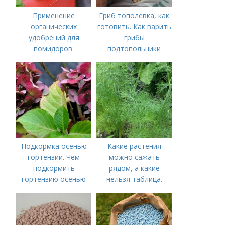
Применение
Гриб тополевка, как
органических
готовить. Как варить
удобрений для
грибы
помидоров.
подтопольники
Органические
удобрения для
томатов
Подкормка осенью
Какие растения
гортензии. Чем
можно сажать
подкормить
рядом, а какие
гортензию осенью
нельзя таблица.
Хорошие соседи