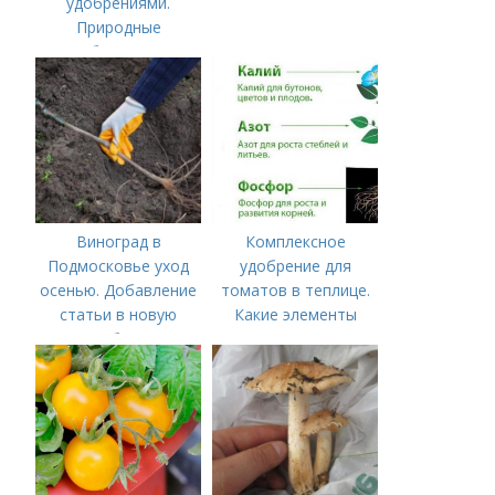
удобрениями.
Природные
удобрения для
подкормки "по листу"
Виноград в
Комплексное
Подмосковье уход
удобрение для
осенью. Добавление
томатов в теплице.
статьи в новую
Какие элементы
подборку
нужны томатам,
особенности их
внесения