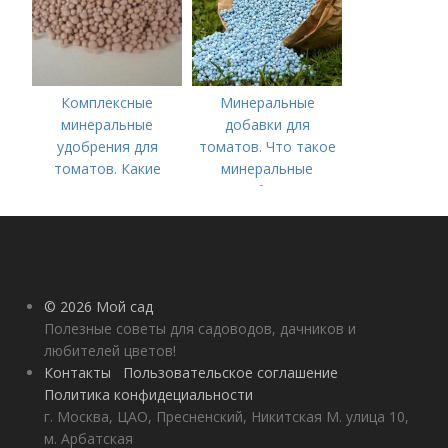
Комплексные
Минеральные
минеральные
добавки для
удобрения для
томатов. Что такое
томатов. Какие
минеральные
средства
удобрения
используются для
культуры
© 2026 Мой сад
Полезные советы для садоводов, дачников и
любителей цветов!
Контакты
Пользовательское соглашение
Политика конфидециальности
г. Москва, ЦАО, Пресненский, Никитская М. улица 10,
м. Арбатская