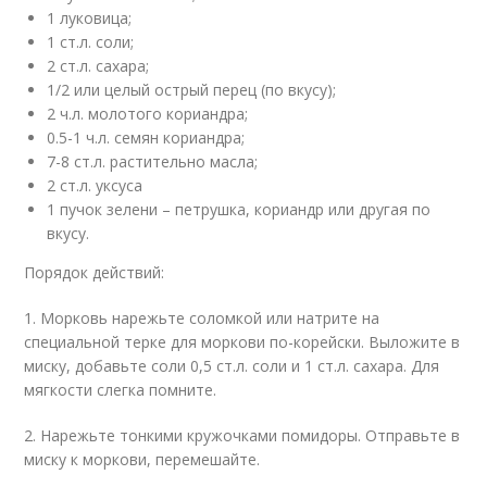
1 луковица;
1 ст.л. соли;
2 ст.л. сахара;
1/2 или целый острый перец (по вкусу);
2 ч.л. молотого кориандра;
0.5-1 ч.л. семян кориандра;
7-8 ст.л. растительно масла;
2 ст.л. уксуса
1 пучок зелени – петрушка, кориандр или другая по
вкусу.
Порядок действий:
1. Морковь нарежьте соломкой или натрите на
специальной терке для моркови по-корейски. Выложите в
миску, добавьте соли 0,5 ст.л. соли и 1 ст.л. сахара. Для
мягкости слегка помните.
2. Нарежьте тонкими кружочками помидоры. Отправьте в
миску к моркови, перемешайте.