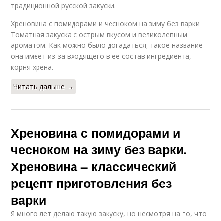
традиционной русской закуски.
Рецепт из помидор
Рецепт из красного
Хреновина с помидорами и чесноком на зиму без варки
Томатная закуска с острым вкусом и великолепным
ароматом. Как можно было догадаться, такое название
она имеет из-за входящего в ее состав ингредиента,
корня хрена.
Мамины рецепты
Рецепт в кастрюле
Читать дальше →
Рецепт на зиму
Рецепт в банках
Хреновина с помидорами и
чесноком на зиму без варки.
Хреновина – классический
Рецепт без обжарки
Простые рецепты
рецепт приготовления без
варки
Я много лет делаю такую закуску, но несмотря на то, что