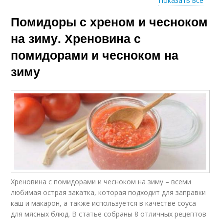
Показать все
Помидоры с хреном и чесноком
Рецепт без варки
Пошаговые рецепты
на зиму. Хреновина с
помидорами и чесноком на
зиму
Рецепт на литровую
Классический рецепт
банку
Правильная
Рецепт с уксусом
хреновина
Рецепт из
Хреновина с помидорами и чесноком на зиму – всеми
Пошаговый рецепт
болгарского перца
любимая острая закатка, которая подходит для заправки
каш и макарон, а также используется в качестве соуса
для мясных блюд. В статье собраны 8 отличных рецептов