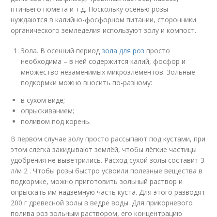
птичьего помета и т.д. Поскольку осенью розы
нуждаются в калийно-фосфорном питании, сторонники
органического земледелия используют золу и компост.
Зола. В осенний период
зола для роз
просто
необходима – в ней содержится калий, фосфор и
множество незаменимых микроэлементов. Зольные
подкормки можно вносить по-разному:
в сухом виде;
опрыскиванием;
поливом под корень.
В первом случае золу просто рассыпают под кустами, при
этом слегка закидывают землёй, чтобы лёгкие частицы
удобрения не выветрились. Расход сухой золы составит 3
л/м 2 . Чтобы розы быстро усвоили полезные вещества в
подкормке, можно приготовить зольный раствор и
опрыскать им надземную часть куста. Для этого разводят
200 г древесной золы в ведре воды. Для прикорневого
полива роз зольным раствором, его концентрацию