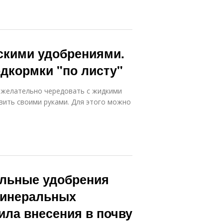
скими удобрениями.
дкормки "по листу"
желательно чередовать с жидкими
вить своими руками. Для этого можно
льные удобрения
минеральных
ила внесения в почву