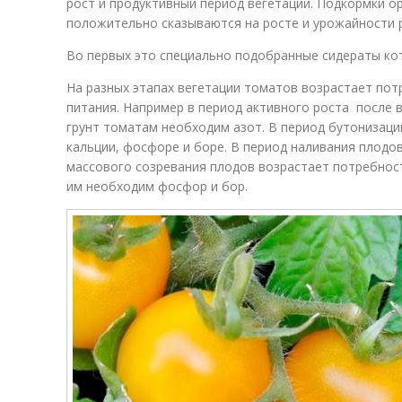
рост и продуктивный период вегетации. Подкормки о
положительно сказываются на росте и урожайности 
Во первых это специально подобранные сидераты ко
На разных этапах вегетации томатов возрастает пот
питания. Например в период активного роста после 
грунт томатам необходим азот. В период бутонизац
кальции, фосфоре и боре. В период наливания плодов
массового созревания плодов возрастает потребност
им необходим фосфор и бор.