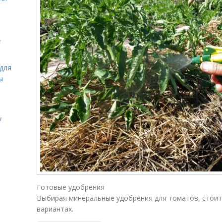
.
для
ы
у
Готовые удобрения
Выбирая минеральные удобрения для томатов, стоит
вариантах.