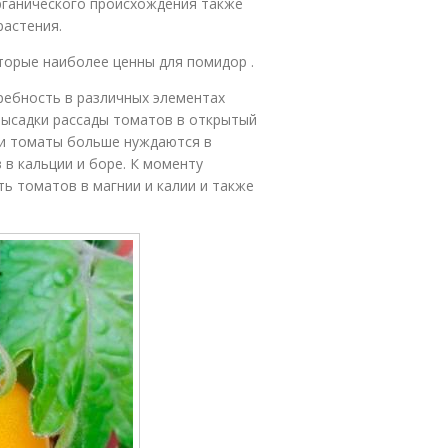
рганического происхождения также
растения.
торые наиболее ценны для помидор .
ребность в различных элементах
высадки рассады томатов в открытый
ии томаты больше нуждаются в
 в кальции и боре. К моменту
ь томатов в магнии и калии и также