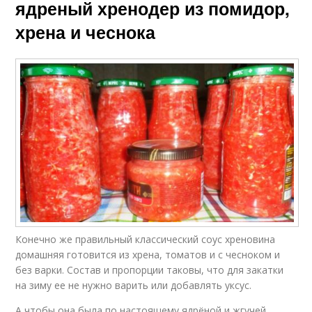
ядреный хренодер из помидор,
хрена и чеснока
Конечно же правильный классический соус хреновина
домашняя готовится из хрена, томатов и с чесноком и
без варки. Состав и пропорции таковы, что для закатки
на зиму ее не нужно варить или добавлять уксус.
А чтобы она была по настоящему ядрёной и жгучей