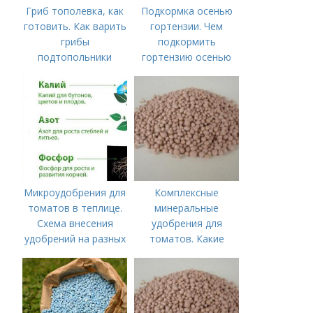
Гриб тополевка, как
Подкормка осенью
готовить. Как варить
гортензии. Чем
грибы
подкормить
подтопольники
гортензию осенью
Микроудобрения для
Комплексные
томатов в теплице.
минеральные
Схема внесения
удобрения для
удобрений на разных
томатов. Какие
этапах развития
средства
помидоров
используются для
культуры