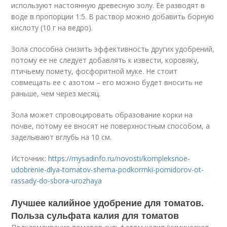
используют настоянную древесную золу. Ее разводят в
воде в пропорции 1:5. В раствор можно добавить борную
кислоту (10 г на ведро).
Зола способна снизить эффективность других удобрений,
потому ее не следует добавлять к извести, коровяку,
птичьему помету, фосфоритной муке. Не стоит
совмещать ее с азотом – его можно будет вносить не
раньше, чем через месяц.
Зола может спровоцировать образование корки на
почве, потому ее вносят не поверхностным способом, а
заделывают вглубь на 10 см.
Источник:
https://mysadinfo.ru/novosti/kompleksnoe-
udobrenie-dlya-tomatov-shema-podkormki-pomidorov-ot-
rassady-do-sbora-urozhaya
Лучшее калийное удобрение для томатов.
Польза сульфата калия для томатов