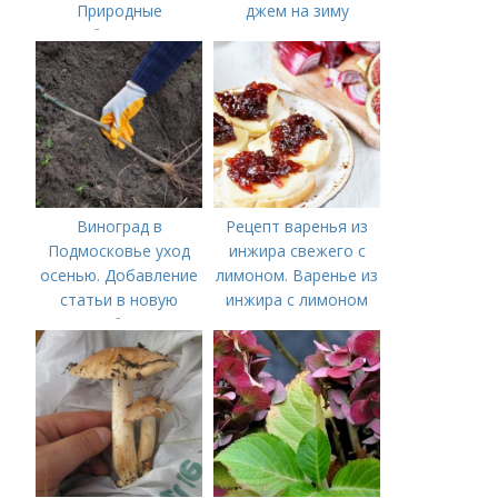
Природные
джем на зиму
удобрения для
подкормки "по листу"
Виноград в
Рецепт варенья из
Подмосковье уход
инжира свежего с
осенью. Добавление
лимоном. Варенье из
статьи в новую
инжира с лимоном
подборку