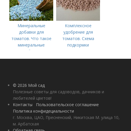
Минеральные
Комплексное
добавки для
удобрение для
томатов. Что такое
томатов. Схема
минеральные
подкормки
удобрения
помидоров от
рассады до сбора
урожая
© 2026 Мой сад
Полезные советы для садоводов, дачников и
любителей цветов!
Контакты
Пользовательское соглашение
Политика конфидециальности
г. Москва, ЦАО, Пресненский, Никитская М. улица 10,
м. Арбатская
Обратная связь