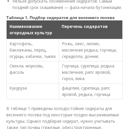
Нельзя допускать обсеменения сидератов. Самый
поздний срок скашивания — фаза начала бутонизации.
Таблица 1. Подбор сидератов для весеннего посева
Наименование
Перечень сидератов
огородных культур
Картофель,
Рожь, овес, люпин,
баклажаны, перец,
масличная редька, горчица,
огурцы, кабачки, тыква
сераделла, донник.
Свекла, морковь,
Горчица, сурепица, редька
фасоль
масличная, рапс яровой,
горох, вика.
Кукуруза
фацелия, сурепица, рапс
яровой, редька, горчица
В таблице 1 приведены холодостойкие сидераты для
весеннего посева под некоторые поздно-высаживаемые
культуры. Однако подбирая сидерат, нужно учитывать
также тип почвы (тяжелые, обесструктуренные,