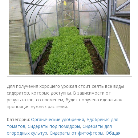
Для получения хорошего урожая стоит сеять все виды
сидератов, которые доступны. В зависимости от
результатов, со временем, будет получена идеальная
пропорция нужных растений.
Категории:
Органические удобрения
,
Удобрения для
томатов
,
Сидераты под помидоры
,
Сидераты для
огородных культур
,
Сидераты от фитофторы
,
Общая