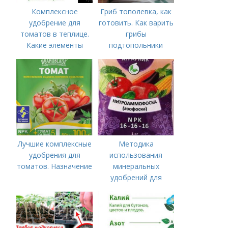
Комплексное
Гриб тополевка, как
удобрение для
готовить. Как варить
томатов в теплице.
грибы
Какие элементы
подтопольники
нужны томатам,
особенности их
внесения
Лучшие комплексные
Методика
удобрения для
использования
томатов. Назначение
минеральных
удобрений для
томатов.
Минеральное
питание