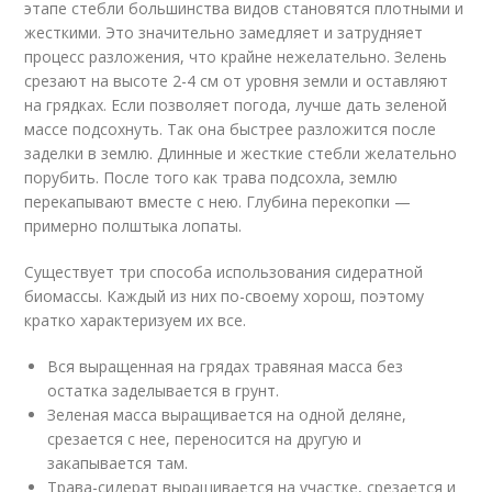
этапе стебли большинства видов становятся плотными и
жесткими. Это значительно замедляет и затрудняет
процесс разложения, что крайне нежелательно. Зелень
срезают на высоте 2-4 см от уровня земли и оставляют
на грядках. Если позволяет погода, лучше дать зеленой
массе подсохнуть. Так она быстрее разложится после
заделки в землю. Длинные и жесткие стебли желательно
порубить. После того как трава подсохла, землю
перекапывают вместе с нею. Глубина перекопки —
примерно полштыка лопаты.
Существует три способа использования сидератной
биомассы
. Каждый из них по-своему хорош, поэтому
кратко характеризуем их все.
Вся выращенная на грядах травяная масса без
остатка заделывается в грунт.
Зеленая масса выращивается на одной деляне,
срезается с нее, переносится на другую и
закапывается там.
Трава-сидерат выращивается на участке, срезается и