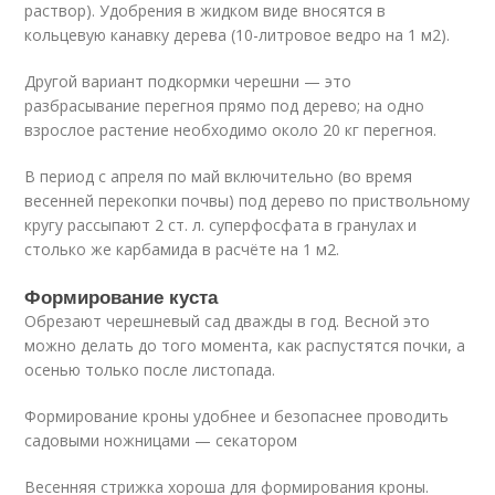
раствор). Удобрения в жидком виде вносятся в
кольцевую канавку дерева (10-литровое ведро на 1 м
2
).
Другой вариант подкормки черешни — это
разбрасывание перегноя прямо под дерево; на одно
взрослое растение необходимо около 20 кг перегноя.
В период с апреля по май включительно (во время
весенней перекопки почвы) под дерево по приствольному
кругу рассыпают 2 ст. л. суперфосфата в гранулах и
столько же карбамида в расчёте на 1 м
2
.
Формирование куста
Обрезают черешневый сад дважды в год. Весной это
можно делать до того момента, как распустятся почки, а
осенью только после листопада.
Формирование кроны удобнее и безопаснее проводить
садовыми ножницами — секатором
Весенняя стрижка хороша для формирования кроны.