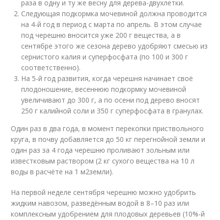
раза в одну и ту же весну для дерева-двухлетки.
Следующая подкормка мочевиной должна проводится
на 4-й год в период с марта по апрель. В этом случае
под черешню вносится уже 200 г вещества, а в
сентябре этого же сезона дерево удобряют смесью из
сернистого калия и суперфосфата (по 100 и 300 г
соответственно).
На 5-й год развития, когда черешня начинает своё
плодоношение, весеннюю подкормку мочевиной
увеличивают до 300 г, а по осени под дерево вносят
250 г калийной соли и 350 г суперфосфата в гранулах.
Один раз в два года, в момент перекопки приствольного
круга, в почву добавляется до 50 кг перегнойной земли и
один раз за 4 года черешню проливают зольным или
известковым раствором (2 кг сухого вещества на 10 л
воды в расчёте на 1 м
2
земли).
На первой неделе сентября черешню можно удобрить
жидким навозом, разведённым водой в 8–10 раз или
комплексным удобрением для плодовых деревьев (10%-й