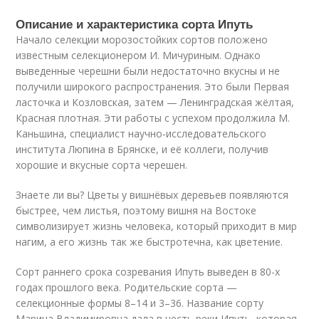
Описание и характеристика сорта Ипуть
Начало селекции морозостойких сортов положено
известным селекционером И. Мичуриным. Однако
выведенные черешни были недостаточно вкусны и не
получили широкого распространения. Это были Первая
ласточка и Козловская, затем — Ленинградская жёлтая,
Красная плотная. Эти работы с успехом продолжила М.
Каньшина, специалист научно-исследовательского
института Люпина в Брянске, и её коллеги, получив
хорошие и вкусные сорта черешен.
Знаете ли вы? Цветы у вишнёвых деревьев появляются
быстрее, чем листья, поэтому вишня на Востоке
символизирует жизнь человека, который приходит в мир
нагим, а его жизнь так же быстротечна, как цветение.
Сорт раннего срока созревания Ипуть выведен в 80-х
годах прошлого века. Родительские сорта —
селекционные формы 8–14 и 3–36. Название сорту
Марина Владимировна дала в честь реки Ипуть, которая