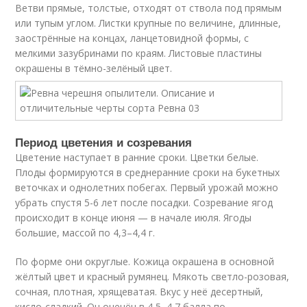
Ветви прямые, толстые, отходят от ствола под прямым
или тупым углом. Листки крупные по величине, длинные,
заострённые на концах, ланцетовидной формы, с
мелкими зазубринами по краям. Листовые пластины
окрашены в тёмно-зелёный цвет.
Период цветения и созревания
Цветение наступает в ранние сроки. Цветки белые.
Плоды формируются в среднеранние сроки на букетных
веточках и однолетних побегах. Первый урожай можно
убрать спустя 5-6 лет после посадки. Созревание ягод
происходит в конце июня — в начале июля. Ягоды
большие, массой по 4,3–4,4 г.
По форме они округлые. Кожица окрашена в основной
жёлтый цвет и красный румянец. Мякоть светло-розовая,
сочная, плотная, хрящеватая. Вкус у неё десертный,
кисло-сладкий. Он оценён в 4,5–4,7 балла по