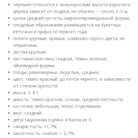
черешня относится к сильнорослым: высота взрослого
дерева зависит от подвоя, но обычно — около 3–5 м;
крона средней густоты, широкопирамидальной формы;
плодовые образования размещаются на букетных
веточках и приросте первого года;
побеги крупные, прямые, оливково-серого цвета, не
опушённые;
листва крупная;
листовая пластина: гладкая, тёмно-зелёная,
яйцевидной формы;
плоды: равномерные, округлые, средние;
цвет: тёмно-красный, до почти чёрного, в зависимости
от степени зрелости;
масса: 5–6 г;
мякоть: тёмно-красная, сочная, средней плотности;
косточка: небольшая, плохо отделяемая;
вкус: сладкий;
дегустационная оценка: 4 балла из 5;
сахаристость: 11,7%;
кислотность: слабая — 0,7%;