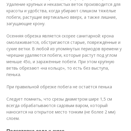
Удаление крупных и неказистых веток производится для
красоты и удобства, когда убирают слишком тяжёлые
побеги, растущие вертикально вверх, а также лишние,
загущающие крону.
Осенняя обрезка является скорее санитарной: крона
омолаживается, обстригаются старые, повреждённые и
сухие ветки. В любой из упомянутых периодов времени у
черешни удаляются побеги, которые растут под углом
меньше 45
о
, и заражённые побеги. При этом крупную
ветвь обрезают «на кольцо», то есть без выступа,
пенька.
При правильной обрезке побега не остаётся пенька
Следует помнить, что срезы диаметром шире 1,5 см
всегда обрабатываются садовым варом, который
наносится на открытое место тонким (не более 2 мм)
слоем.
Подготовка сада к зиме