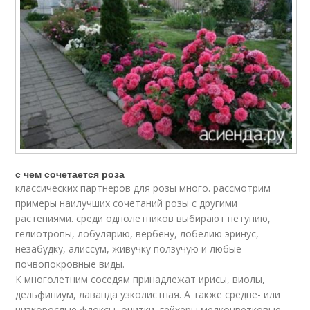
с чем сочетается роза
классических партнёров для розы много. рассмотрим
примеры наилучших сочетаний розы с другими
растениями. среди однолетников выбирают петунию,
гелиотропы, лобулярию, вербену, лобелию эринус,
незабудку, алиссум, живучку ползучую и любые
почвопокровные виды.
К многолетним соседям принадлежат ирисы, виолы,
дельфиниум, лаванда узколистная. А также средне- или
низкорослые флоксы, очитки, гейхеры мелкоцветковые,