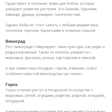
Существуют и полезные травы для бобов, которые
улучшают развитие растения. Это базилик, бурачник,
лаванда, душица, розмарин, тысячелистник.
Однако бобы не стоит сажать с любыми видами лука,
чесноком, горохом, бархатцами и полынью горькой.
Виноград
Рост винограда стимулируют такие культуры, как редис и
редька масличная. Также он неплохо уживается с
морковью, фасолью, рожью, картофелем и свеклой.
А при совместных посадках с луком, ячменем, соей и
особенно капустой виноград быстро чахнет.
Горох
Горох отлично растет и плодоносит в соседстве с
морковью, репой, огурцами, редисом, редькой, кольраби,
петрушкой.
А нежелательными соседями для него являются все виды