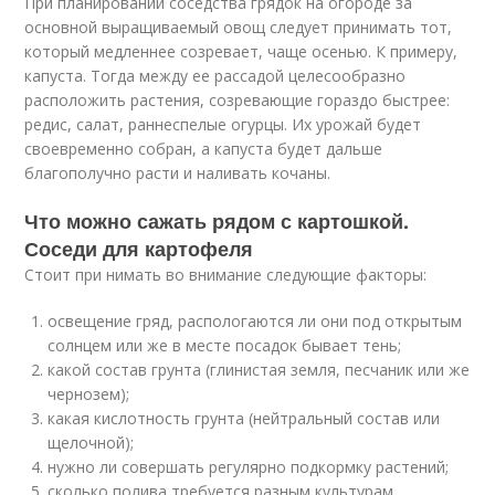
При планировании соседства грядок на огороде за
основной выращиваемый овощ следует принимать тот,
который медленнее созревает, чаще осенью. К примеру,
капуста. Тогда между ее рассадой целесообразно
расположить растения, созревающие гораздо быстрее:
редис, салат, раннеспелые огурцы. Их урожай будет
своевременно собран, а капуста будет дальше
благополучно расти и наливать кочаны.
Что можно сажать рядом с картошкой.
Соседи для картофеля
Стоит при нимать во внимание следующие факторы:
освещение гряд, распологаются ли они под открытым
солнцем или же в месте посадок бывает тень;
какой состав грунта (глинистая земля, песчаник или же
чернозем);
какая кислотность грунта (нейтральный состав или
щелочной);
нужно ли совершать регулярно подкормку растений;
сколько полива требуется разным культурам.