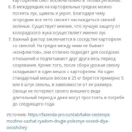
картофелем сеют исключительно в теплых регионах.
В междурядьях на картофельных грядках можно
посеять лук, щавель и укроп. Благодаря чему
огородник все лето сможет наслаждаться свежей
зеленью. Существует мнение, что лучшую защиту от
колорадского жука осуществляет именно лук.
Важный фактор заключается в соседстве картофеля
со свеклой. На грядке между ними не бывает
«конфликтов», они отлично подходят для соседских
отношений и подпитывают друг друга весь период
созревания. Кроме того, после сбора урожая свеклу
складывают в один мешок с картофелем. На один
стандартный мешок весом в 25 кг берется примерно 5
или 6 штук свеклы, в зависимости от ее размера.
Овощи не потеряют своего внешнего вида
длительный период и даже могут простоять в погребе
до следующего года.
Источник:
https://fazenda-pro.ru/stati/kakie-rasteniya-
mozhno-sazhat-ryadom-drugie-poleznye-sosedi-dlya-
ovoshchey