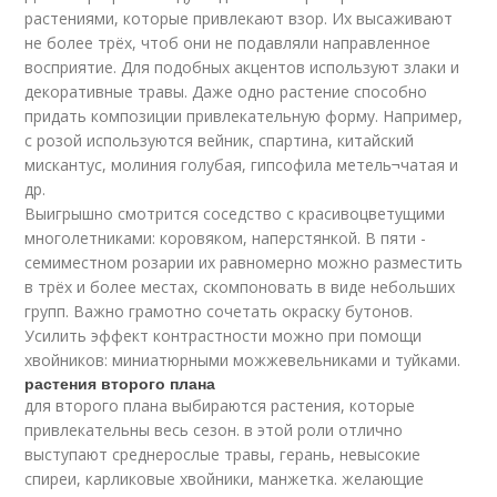
растениями, которые привлекают взор. Их высаживают
не более трёх, чтоб они не подавляли направленное
восприятие. Для подобных акцентов используют злаки и
декоративные травы. Даже одно растение способно
придать композиции привлекательную форму. Например,
с розой используются вейник, спартина, китайский
мискантус, молиния голубая, гипсофила метель¬чатая и
др.
Выигрышно смотрится соседство с красивоцветущими
многолетниками: коровяком, наперстянкой. В пяти -
семиместном розарии их равномерно можно разместить
в трёх и более местах, скомпоновать в виде небольших
групп. Важно грамотно сочетать окраску бутонов.
Усилить эффект контрастности можно при помощи
хвойников: миниатюрными можжевельниками и туйками.
растения второго плана
для второго плана выбираются растения, которые
привлекательны весь сезон. в этой роли отлично
выступают среднерослые травы, герань, невысокие
спиреи, карликовые хвойники, манжетка. желающие