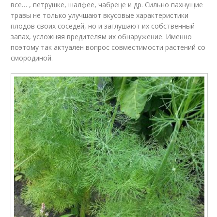
все… , петрушке, шалфее, чабреце и др. Сильно пахнущие
травы не только улучшают вкусовые характеристики
плодов своих соседей, но и заглушают их собственный
запах, усложняя вредителям их обнаружение. Именно
поэтому так актуален вопрос совместимости растений со
смородиной.