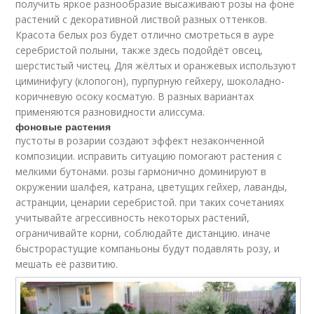
получить яркое разнообразие высаживают розы на фоне
растений с декоративной листвой разных оттенков.
Красота белых роз будет отлично смотреться в ауре
серебристой полыни, также здесь подойдёт овсец,
шерстистый чистец. Для жёлтых и оранжевых используют
циминифугу (клопогон), пурпурную гейхеру, шоколадно-
коричневую осоку косматую. В разных вариантах
применяются разновидности алиссума.
фоновые растения
пустоты в розарии создают эффект незаконченной
композиции. исправить ситуацию помогают растения с
мелкими бутонами. розы гармонично доминируют в
окружении шалфея, катрана, цветущих гейхер, лаванды,
астранции, ценарии серебристой. при таких сочетаниях
учитывайте агрессивность некоторых растений,
ограничивайте корни, соблюдайте дистанцию. иначе
быстрорастущие компаньоны будут подавлять розу, и
мешать её развитию.