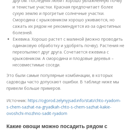
другом. Последняя любит хорошо увлажненную почву
и тенистые участки. Красная предпочитает более
сухую землю и прогретые солнечные участки.
Смородина с крыжовником хорошо уживаются, но
сажать их рядом не рекомендуется из-за однотипных
болезней.
Ежевика. Хорошо растет с малиной (можно проводить
одинаковую обработку и удобрять почву). Растения не
переопыляют друг друга. Сочетается ежевика с
крыжовником. А смородина и плодовые деревья –
несовместимые соседи.
Это были самые популярные комбинации, в которых
садоводы часто допускают ошибки. В таблице ниже мы
привели больше примеров.
Источник:
https://ogorod.zelynyjsad.info/stati/chto-ryadom-
s-chem-sazhat-na-gryadkah-chto-s-chem-sazhat-kakie-
ovoshchi-mozhno-sadit-ryadom
Какие овощи можно посадить рядом с