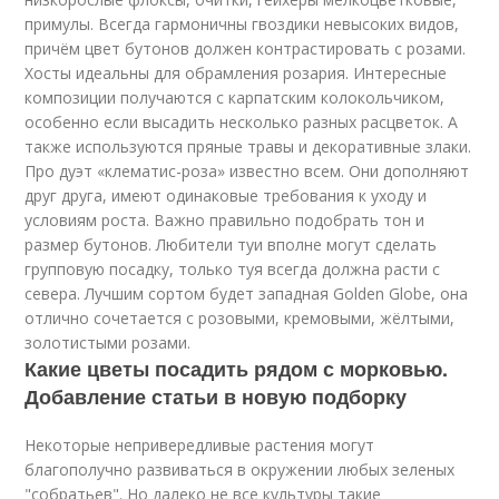
примулы. Всегда гармоничны гвоздики невысоких видов,
причём цвет бутонов должен контрастировать с розами.
Хосты идеальны для обрамления розария. Интересные
композиции получаются с карпатским колокольчиком,
особенно если высадить несколько разных расцветок. А
также используются пряные травы и декоративные злаки.
Про дуэт «клематис-роза» известно всем. Они дополняют
друг друга, имеют одинаковые требования к уходу и
условиям роста. Важно правильно подобрать тон и
размер бутонов. Любители туи вполне могут сделать
групповую посадку, только туя всегда должна расти с
севера. Лучшим сортом будет западная Golden Globe, она
отлично сочетается с розовыми, кремовыми, жёлтыми,
золотистыми розами.
Какие цветы посадить рядом с морковью.
Добавление статьи в новую подборку
Некоторые непривередливые растения могут
благополучно развиваться в окружении любых зеленых
"собратьев". Но далеко не все культуры такие