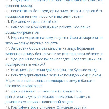
39.
Подкормить розы осенью. Как подкармливают цветы в
осенний период
40.
Рецепт лечо без помидор на зиму. Лечо из перцев без
помидоров на зиму: простой и вкусный рецепт
41.
При анемии гранатовый сок.
42.
Самогон на можжевельнике рецепт. Несколько
домашних рецептов
43.
Икра из моркови на зиму рецепты. Икра из моркови на
зиму — самые вкусные рецепты
44.
Заготовка борща без капусты на зиму. Борщевая
заправка на зиму без капусты: рецепт пальчики оближешь
45.
Удобрения под чеснок при посадке. Когда же начинать
подкармливать чеснок?
46.
Вьющиеся растения для беседки, требующие ухода
47.
Рецепт маринованные зеленые помидоры с чесноком.
Маринованные зеленые помидоры на зиму в банках с
чесноком и морковью
48.
Джем из инжира с лимоном без варки. Как
приготовить джем из инжира с лимоном на зиму в
домашних условиях – пошаговый рецепт
49.
Картофель Бриз описание. Описание сорта и