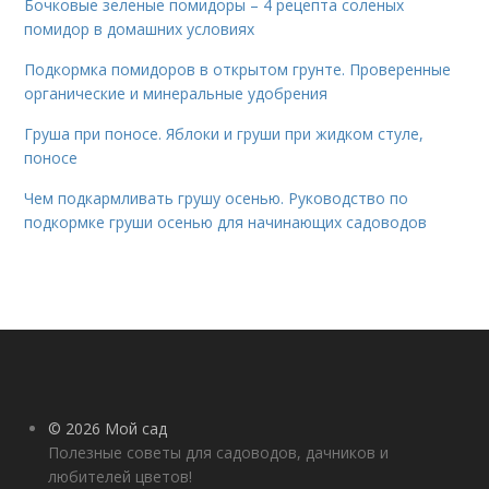
Бочковые зеленые помидоры – 4 рецепта соленых
помидор в домашних условиях
Подкормка помидоров в открытом грунте. Проверенные
органические и минеральные удобрения
Груша при поносе. Яблоки и груши при жидком стуле,
поносе
Чем подкармливать грушу осенью. Руководство по
подкормке груши осенью для начинающих садоводов
© 2026 Мой сад
Полезные советы для садоводов, дачников и
любителей цветов!