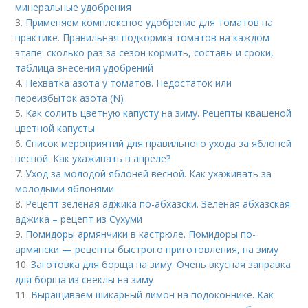
минеральные удобрения
3.
Применяем комплексное удобрение для томатов на
практике. Правильная подкормка томатов на каждом
этапе: сколько раз за сезон кормить, составы и сроки,
таблица внесения удобрений
4.
Нехватка азота у томатов. Недостаток или
переизбыток азота (N)
5.
Как солить цветную капусту на зиму. Рецепты квашеной
цветной капусты
6.
Список мероприятий для правильного ухода за яблоней
весной. Как ухаживать в апреле?
7.
Уход за молодой яблоней весной. Как ухаживать за
молодыми яблонями
8.
Рецепт зеленая аджика по-абхазски. Зеленая абхазская
аджика – рецепт из Сухуми
9.
Помидоры армянчики в кастрюле. Помидоры по-
армянски — рецепты быстрого приготовления, на зиму
10.
Заготовка для борща на зиму. Очень вкусная заправка
для борща из свеклы на зиму
11.
Выращиваем шикарный лимон на подоконнике. Как