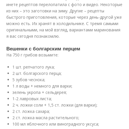
инете рецептов перелопатила с фото и
видео
. Некоторые
из них – это заготовки на зиму. Другие – рецепты
быстрого приготовления, которые через день-другой уже
можно есть. Их хранят в холодильнике. С тремя самыми
оригинальными, на мой взгляд, вариантами маринования
я вас сегодня познакомлю.
Вешенки с болгарским перцем
На 750 г грибов возьмите:
1 шт. репчатого лука;
2 шт. болгарского перца;
5 зубов чеснока;
1 л воды + немного для варки;
зелень укропа + сельдерея;
1-2 лавровых листа;
2 ч. ложки соли + 1,5 ст. ложки (для варки);
2 ст. ложка сахара;
2 ст. ложка масла растительного;
100 мл яблочного или виноградного уксуса;