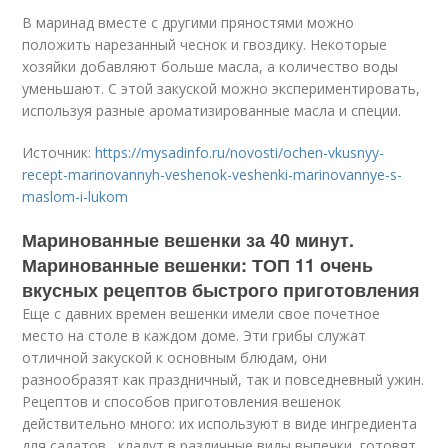
В маринад вместе с другими пряностями можно
положить нарезанный чеснок и гвоздику. Некоторые
хозяйки добавляют больше масла, а количество воды
уменьшают. С этой закуской можно экспериментировать,
используя разные ароматизированные масла и специи.
Источник:
https://mysadinfo.ru/novosti/ochen-vkusnyy-
recept-marinovannyh-veshenok-veshenki-marinovannye-s-
maslom-i-lukom
Маринованные вешенки за 40 минут.
Маринованные вешенки: ТОП 11 очень
вкусных рецептов быстрого приготовления
Еще с давних времен вешенки имели свое почетное
место на столе в каждом доме. Эти грибы служат
отличной закуской к основным блюдам, они
разнообразят как праздничный, так и повседневный ужин.
Рецептов и способов приготовления вешенок
действительно много: их используют в виде ингредиента
для салатов , кладут в различные виды выпечки, готовят