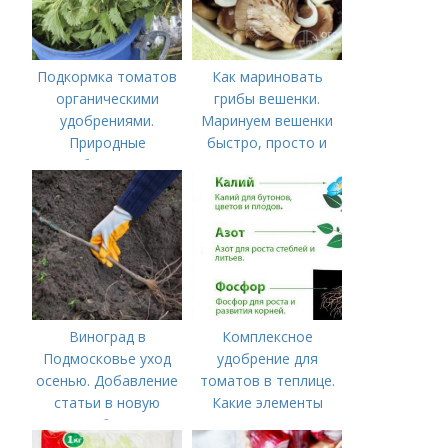
Подкормка томатов
Как мариновать
органическими
грибы вешенки.
удобрениями.
Маринуем вешенки
Природные
быстро, просто и
удобрения для
вкусно
подкормки "по листу"
Виноград в
Комплексное
Подмосковье уход
удобрение для
осенью. Добавление
томатов в теплице.
статьи в новую
Какие элементы
подборку
нужны томатам,
особенности их