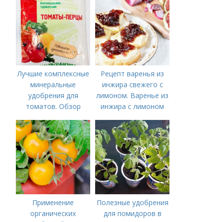
внесения
Лучшие комплексные
Рецепт варенья из
минеральные
инжира свежего с
удобрения для
лимоном. Варенье из
томатов. Обзор
инжира с лимоном
лучших минеральных
удобрений для
томатов: правила
внесения в почву
Применение
Полезные удобрения
органических
для помидоров в