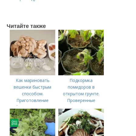
Читайте также
Как мариновать
Подкормка
вешенки быстрым
помидоров в
способом.
открытом грунте.
Приготовление
Проверенные
блюда по шагам:
органические и
минеральные
удобрения