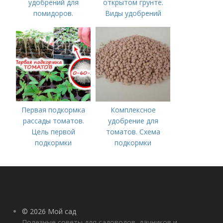
удобрений для
открытом грунте.
помидоров.
Виды удобрений
Органические
удобрения для
томатов
Первая подкормка
Комплексное
рассады томатов.
удобрение для
Цель первой
томатов. Схема
подкормки
подкормки
помидоров от
рассады до сбора
урожая
© 2026 Мой сад
Полезные советы для садоводов, дачников и