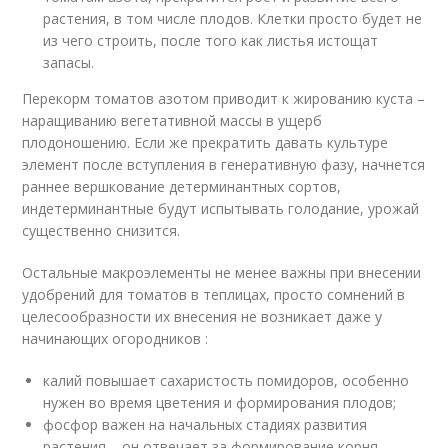
растения, в том числе плодов. Клетки просто будет не
из чего строить, после того как листья истощат
запасы.
Перекорм томатов азотом приводит к жированию куста –
наращиванию вегетативной массы в ущерб
плодоношению. Если же прекратить давать культуре
элемент после вступления в генеративную фазу, начнется
раннее вершкование детерминантных сортов,
индетерминантные будут испытывать голодание, урожай
существенно снизится.
Остальные макроэлементы не менее важны при внесении
удобрений для томатов в теплицах, просто сомнений в
целесообразности их внесения не возникает даже у
начинающих огородников :
калий повышает сахаристость помидоров, особенно
нужен во время цветения и формирования плодов;
фосфор важен на начальных стадиях развития
растения – он отвечает за формирование корня,