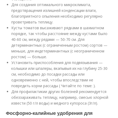
Для создания оптимального микроклимата,
предотвращения излишней конденсации влаги,
благоприятного опыления необходимо регулярно
проветривать теплицу.
Кусты томатов высаживают рядками в шахматном
порядке, так чтобы расстояние между кустами было
40-60 см, между рядами — 50-70 см. Для
детерминантных (с ограниченным ростом) сортов —
меньше, для индетерминантных (с неограниченном
ростом) — больше.
Установить приспособления для подвязывания —
колышки или шпалеры, вкапывыя их на глубину 25-30
см, необходимо до посадки рассады или
одновременно с ней, чтобы впоследствии не
повредить корни рассады ( Читайте по теме: ).
Для профилактикии других болезней рекомендуется
обеззараживать теплицу, например, смесью хлорной
извести (50 г/л воды) и медного купороса (3г/л).
Фосфорно-калийные удобрения для