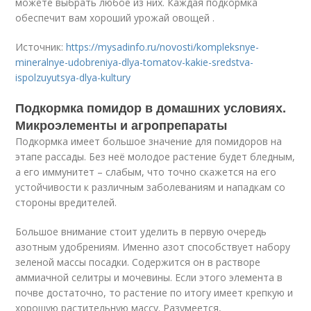
можете выбрать любое из них. Каждая подкормка
обеспечит вам хороший урожай овощей .
Источник:
https://mysadinfo.ru/novosti/kompleksnye-
mineralnye-udobreniya-dlya-tomatov-kakie-sredstva-
ispolzuyutsya-dlya-kultury
Подкормка помидор в домашних условиях.
Микроэлементы и агропрепараты
Подкормка имеет большое значение для помидоров на
этапе рассады. Без неё молодое растение будет бледным,
а его иммунитет – слабым, что точно скажется на его
устойчивости к различным заболеваниям и нападкам со
стороны вредителей.
Большое внимание стоит уделить в первую очередь
азотным удобрениям. Именно азот способствует набору
зеленой массы посадки. Содержится он в растворе
аммиачной селитры и мочевины. Если этого элемента в
почве достаточно, то растение по итогу имеет крепкую и
хорошую растительную массу. Разумеется,