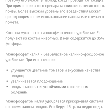
поэтому его вносят в период, когда проводится посадка.
При применении этого препарата снижается кислотность
почвы. Более высокий уровень его воздействия может
при одновременном использовании навоза или птичьего
помета.
Костная мука – это высокоэффективное удобрение. Ее
получают из костей животных. В ней содержится до 35%
фосфора.
Монофосфат калия – безбаластное калийно-фосфорное
удобрение. При его внесении:
улучшается цветение томатов и вкусовые качества
плодов;
увеличивается плодоношение;
плоды становятся устойчивыми к различным
болезням.
Монофосфатом калия удобряется прикорневая система
во время завязи плодов. Его берут 15 гр. на ведро воды.