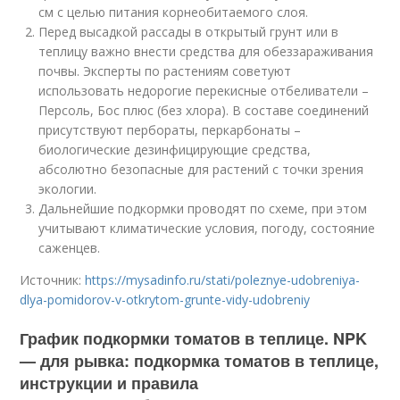
см с целью питания корнеобитаемого слоя.
Перед высадкой рассады в открытый грунт или в
теплицу важно внести средства для обеззараживания
почвы. Эксперты по растениям советуют
использовать недорогие перекисные отбеливатели –
Персоль, Бос плюс (без хлора). В составе соединений
присутствуют пербораты, перкарбонаты –
биологические дезинфицирующие средства,
абсолютно безопасные для растений с точки зрения
экологии.
Дальнейшие подкормки проводят по схеме, при этом
учитывают климатические условия, погоду, состояние
саженцев.
Источник:
https://mysadinfo.ru/stati/poleznye-udobreniya-
dlya-pomidorov-v-otkrytom-grunte-vidy-udobreniy
График подкормки томатов в теплице. NPK
— для рывка: подкормка томатов в теплице,
инструкции и правила