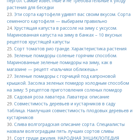
пергол. Самые известные и не требовательные к уходу
растения для беседки
23.
Эти сорта картофеля удивят вас своим вкусом. Сорта
семенного картофеля — выбираем правильно
24.
Хрустящая капуста в рассоле на зиму с уксусом.
Маринованная капуста на зиму в банках – 10 вкусных
рецептов хрустящей капусты
25.
Сорт томатов рио гранде. Характеристика растения
26.
Зеленые помидоры соленые горячим способом.
Маринованные зеленые помидоры на зиму, как в
магазине — рецепт «пальчики оближешь»
27.
Зеленые помидоры с горчицей под капроновой
крышкой. Засолка зеленых помидор холодным способом
на зиму: 5 рецептов приготовления соленых помидор
28.
Садовая роза лаватера. Лаватера: описание
29.
Совместимость деревьев и кустарников в саду
таблица. Наилучшая совместимость плодовых деревьев и
кустарников
30.
Слива волгоградская описание сорта. Специалисты
назвали волгоградцам пять лучших сортов сливы
31.
Сорт груши джулия. НАРОДНАЯ ЭНЦИКЛОПЕДИЯ