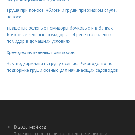
Груша при поносе. Яблоки и груши при жидком стуле,
поносе
Квашеные зеленые помидоры бочковые и в банках.
Бочковые зеленые помидоры – 4 рецепта соленых
помидор в домашних условиях
Хренодёр из зеленых помидоров.
Чем подкармливать грушу осенью. Руководство по
подкормке груши осенью для начинающих садоводов
© 2026 Мой сад
Полезные советы для садоводов, дачников и