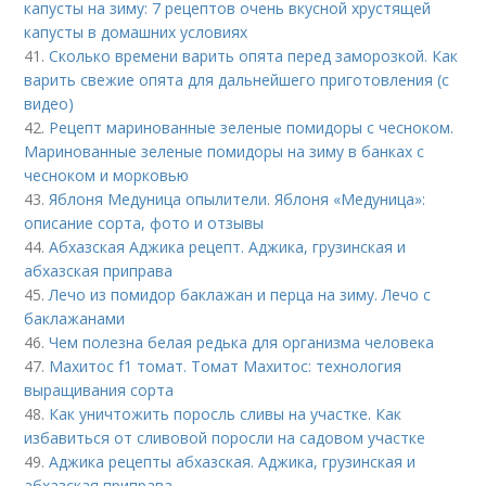
капусты на зиму: 7 рецептов очень вкусной хрустящей
капусты в домашних условиях
41.
Сколько времени варить опята перед заморозкой. Как
варить свежие опята для дальнейшего приготовления (с
видео)
42.
Рецепт маринованные зеленые помидоры с чесноком.
Маринованные зеленые помидоры на зиму в банках с
чесноком и морковью
43.
Яблоня Медуница опылители. Яблоня «Медуница»:
описание сорта, фото и отзывы
44.
Абхазская Аджика рецепт. Аджика, грузинская и
абхазская приправа
45.
Лечо из помидор баклажан и перца на зиму. Лечо с
баклажанами
46.
Чем полезна белая редька для организма человека
47.
Махитос f1 томат. Томат Махитос: технология
выращивания сорта
48.
Как уничтожить поросль сливы на участке. Как
избавиться от сливовой поросли на садовом участке
49.
Аджика рецепты абхазская. Аджика, грузинская и
абхазская приправа