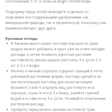
соотношении: 5 ст. л. золы на ведро теплой воды.
Подкормку перца золой проводите отдельно от
подкормки азотсодержащими удобрениями, как
минеральной природы, так и органической, поскольку они
взаимоисключают друг друга.
Кухонные отходы
В бананах много калия, поэтому порошок из сухих
шкурок можно добавить в грунт уже на этапе посадки
рассады, а затем поливать взрослые растения
настойкой из свежих шкурок (настоять 3-е суток 2-3
шт. в 3-х л воды).
Молоко и яичная скорлупа содержат кальций в легко
усвояемой растениями форме, поэтому сделайте из
них питательную настойку для своих питомцев.
Возьмите 3 или 4 скорлупы яиц, растолките их в
порошок, ссыпьте его в 3 л банку, залейте горячей
водой и оставьте на 3-е суток. Поливайте полученным
раствором рассаду.
Удобрять перец можно свежим настоем из трав,