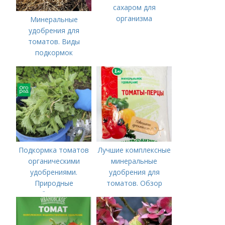
сахаром для
организма
Минеральные
удобрения для
томатов. Виды
подкормок
Подкормка томатов
Лучшие комплексные
органическими
минеральные
удобрениями.
удобрения для
Природные
томатов. Обзор
удобрения для
лучших минеральных
подкормки "по листу"
удобрений для
томатов: правила