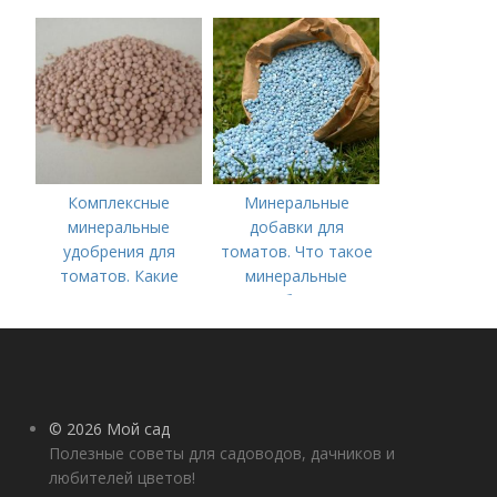
томатов.
Минеральное
питание
Комплексные
Минеральные
минеральные
добавки для
удобрения для
томатов. Что такое
томатов. Какие
минеральные
средства
удобрения
используются для
культуры
© 2026 Мой сад
Полезные советы для садоводов, дачников и
любителей цветов!