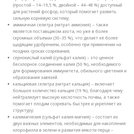
(простой – 14–19,5 %, двойной – 44–48 %) доступный
для растений фосфор, который помогает развить
сильную корневую систему;
аммиачная селитра (нитрат аммония) – также
является поставщиком азота, но уже в более
скромных объёмах (30–35 %), что делает её более
щадящим удобрением, особенно при применении на
поздних сроках созревания;
сернокислый калий (сульфат калия) – это ценное
бесхлорное соединение калия (50 %), необходимого
для формирования иммунитета, обильного цветения и
образования завязей.
кальциевая селитра (нитрат кальция) – включает
большое количество кальция (19 %), благодаря чему
нейтрализует высокую кислотность почвы, а также
помогает плодам созревать быстрее и укрепляет их
структуру;
калимагнезия (сульфат калия-магния) – состоит из
двух важных элементов, необходимых для накопления
хлорофилла в зелени и развития мякоти перца –