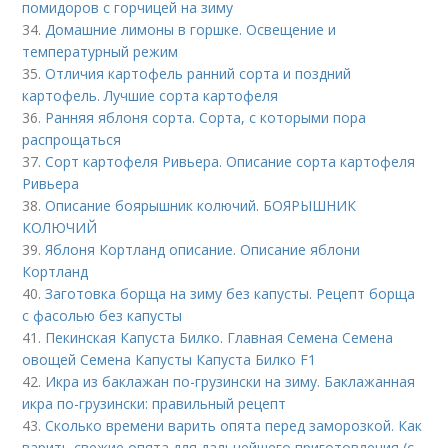
помидоров с горчицей на зиму
34.
Домашние лимоны в горшке. Освещение и
температурный режим
35.
Отличия картофель ранний сорта и поздний
картофель. Лучшие сорта картофеля
36.
Ранняя яблоня сорта. Сорта, с которыми пора
распрощаться
37.
Сорт картофеля Ривьера. Описание сорта картофеля
Ривьера
38.
Описание боярышник колючий. БОЯРЫШНИК
КОЛЮЧИЙ
39.
Яблоня Кортланд описание. Описание яблони
Кортланд
40.
Заготовка борща на зиму без капусты. Рецепт борща
с фасолью без капусты
41.
Пекинская Капуста Билко. Главная Семена Семена
овощей Семена Капусты Капуста Билко F1
42.
Икра из баклажан по-грузински на зиму. Баклажанная
икра по-грузински: правильный рецепт
43.
Сколько времени варить опята перед заморозкой. Как
варить свежие опята для дальнейшего приготовления (с