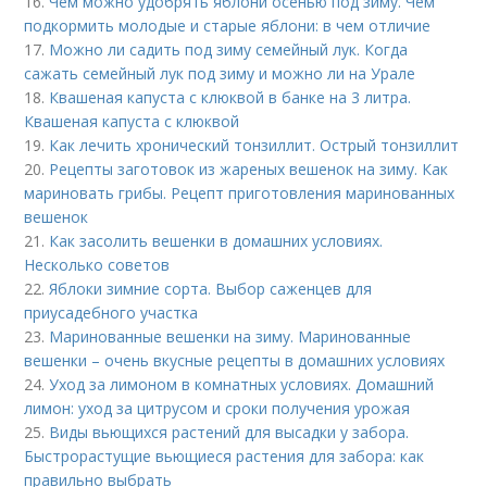
16.
Чем можно удобрять яблони осенью под зиму. Чем
подкормить молодые и старые яблони: в чем отличие
17.
Можно ли садить под зиму семейный лук. Когда
сажать семейный лук под зиму и можно ли на Урале
18.
Квашеная капуста с клюквой в банке на 3 литра.
Квашеная капуста с клюквой
19.
Как лечить хронический тонзиллит. Острый тонзиллит
20.
Рецепты заготовок из жареных вешенок на зиму. Как
мариновать грибы. Рецепт приготовления маринованных
вешенок
21.
Как засолить вешенки в домашних условиях.
Несколько советов
22.
Яблоки зимние сорта. Выбор саженцев для
приусадебного участка
23.
Маринованные вешенки на зиму. Маринованные
вешенки – очень вкусные рецепты в домашних условиях
24.
Уход за лимоном в комнатных условиях. Домашний
лимон: уход за цитрусом и сроки получения урожая
25.
Виды вьющихся растений для высадки у забора.
Быстрорастущие вьющиеся растения для забора: как
правильно выбрать