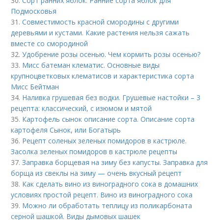
30.
Сорт ранних яблок. Ранние сорта яблок для
Подмосковья
31.
Совместимость красной смородины с другими
деревьями и кустами. Какие растения нельзя сажать
вместе со смородиной
32.
Удобрение розы осенью. Чем кормить розы осенью?
33.
Мисс батеман клематис. Основные виды
крупноцветковых клематисов и характеристика сорта
Мисс Бейтман
34.
Наливка грушевая без водки. Грушевые настойки – 3
рецепта: классический, с изюмом и мятой
35.
Картофель сынок описание сорта. Описание сорта
картофеля Сынок, или Богатырь
36.
Рецепт соленых зеленых помидоров в кастрюле.
Засолка зеленых помидоров в кастрюле рецепты
37.
Заправка борщевая на зиму без капусты. Заправка для
борща из свеклы на зиму — очень вкусный рецепт
38.
Как сделать вино из виноградного сока в домашних
условиях простой рецепт. Вино из виноградного сока
39.
Можно ли обработать теплицу из поликарбоната
серной шашкой. Виды дымовых шашек