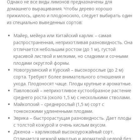
Однако не все виды лимонов предназначены для
домашнего выращивания. Чтобы дерево хорошо
прижилось, цвело и плодоносило, следует выбирать один
из специально выведенных сортов:
Майер, мейера или Китайский карлик – самая
распространенная, неприхотливая разновидность. Она
отличается небольшим ростом (до 1 м), густой
красивой листвой и мелкими, но сладкими и сочными
плодами округлой формы.
Новогрузинский и Курский – высокорослые (до 2 м)
сорта. Требуют более внимательного отношения и
ухода. Плодоносят чаще. Плоды крупные и ароматные.
Павловский – неприхотливое кустообразное растение
среднего роста (около 1,5 м) с несколькими стволами.
Майкопский – среднерослый (1,5 м) сорт с
тонкокожими удлиненными плодами.
Эврика – быстрорастущая разновидность. Дает плоды
с толстой кожурой и очень кислым вкусом.
Дженоа – карликовый высокоурожайный сорт.
Отличается нежной мякотью и ароматной цедрой без