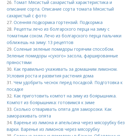
26.
Томат Мясистый сахаристый характеристика и
описание сорта. Описание сорта томата Мясистый
сахаристый с фото
27.
Осенняя подкормка гортензий. Подкормка
28.
Рецепты лечо из болгарского перца на зиму с
томатным соком. Лечо из болгарского перца пальчики
оближешь на зиму: 13 рецептов
29.
Соленые зеленые помидоры горячим способом.
Зеленые помидоры «сухого» засола, фаршированные
пряностями
30.
Как правильно ухаживать за домашним лимоном.
Условия роста и развития растения дома
31.
Чем удобрить чеснок перед посадкой. Подготовка к
посадке
32.
Как приготовить компот на зиму из боярышника.
Компот из боярышника: готовимся к зиме
33.
Сколько отваривать опята для заморозки. Как
замораживать опята
34.
Варенье из лимона и апельсина через мясорубку без
варки. Варенье из лимонов через мясорубку
35.
Соленые зеленые помидоры в банках. Обалденные