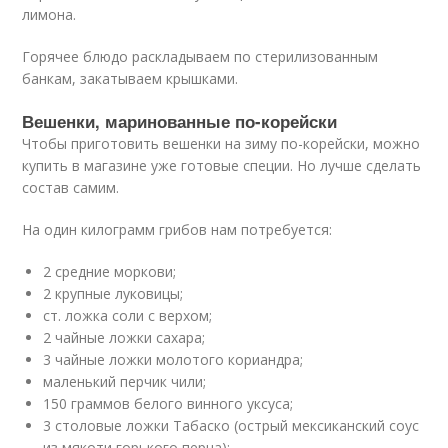
лимона.
Горячее блюдо раскладываем по стерилизованным
банкам, закатываем крышками.
Вешенки, маринованные по-корейски
Чтобы приготовить вешенки на зиму по-корейски, можно
купить в магазине уже готовые специи. Но лучше сделать
состав самим.
На один килограмм грибов нам потребуется:
2 средние моркови;
2 крупные луковицы;
ст. ложка соли с верхом;
2 чайные ложки сахара;
3 чайные ложки молотого кориандра;
маленький перчик чили;
150 граммов белого винного уксуса;
3 столовые ложки Табаско (острый мексиканский соус
из мякоти горького перца);