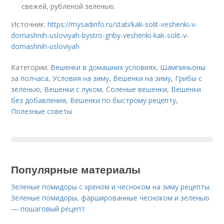
свежей, рубленой зеленью.
Источник:
https://mysadinfo.ru/stati/kak-solit-veshenki-v-
domashnih-usloviyah-bystro-griby-veshenki-kak-solit-v-
domashnih-usloviyah
Категории:
Вешенки в домашних условиях
,
Шампиньоны
за полчаса
,
Условия на зиму
,
Вешенки на зиму
,
Грибы с
зеленью
,
Вешенки с луком
,
Соленые вешенки
,
Вешенки
без добавления
,
Вешенки по быстрому рецепту
,
Полезные советы
Популярные материалы
Зеленые помидоры с хреном и чесноком на зиму рецепты.
Зеленые помидоры, фаршированные чесноком и зеленью
— пошаговый рецепт