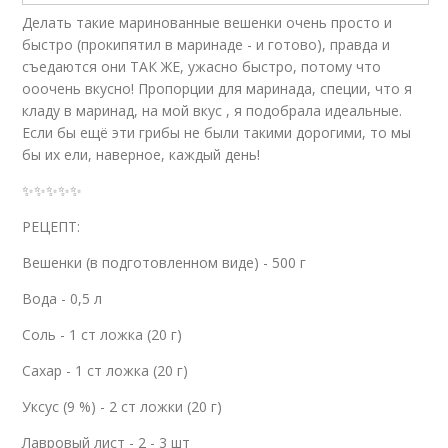
Делать такие маринованные вешенки очень просто и
Вешенки с
Вешенки к
добавлением
маринованию
быстро (прокипятил в маринаде - и готово), правда и
съедаются они ТАК ЖЕ, ужасно быстро, потому что
ооочень вкусно! Пропорции для маринада, специи, что я
кладу в маринад, на мой вкус , я подобрала идеальные.
Если бы ещё эти грибы не были такими дорогими, то мы
Запеченные вешенки
бы их ели, наверное, каждый день!
✨✨✨✨✨
РЕЦЕПТ:
Вешенки (в подготовленном виде) - 500 г
Вода - 0,5 л
Соль - 1 ст ложка (20 г)
Сахар - 1 ст ложка (20 г)
Уксус (9 %) - 2 ст ложки (20 г)
Лавровый лист - 2 - 3 шт