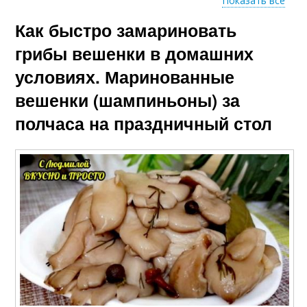
Показать все
Как быстро замариновать
Вешенки по быстрому
Сырые вешенки
рецепту
грибы вешенки в домашних
условиях. Маринованные
вешенки (шампиньоны) за
Жареные вешенки
Вешенки с лимоном
полчаса на праздничный стол
Маринад для
Вешенки с фото
вешенок
Вешенки с чесноком
Вешенки с морковью