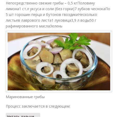
Непосредственно свежие грибы – 0,5 кгПоловину
лимона1 ст.л уксуса и соли (без горки)7 зубков чеснокаПо
5 шт горошин перца и бутонов гвоздикиНесколько
листьев лаврового листа1 луковица3,9 л воды50 г
рафинированного маслаЗелень
Маринованные грибы
Процесс заключается в следующем:
Читать дальше →