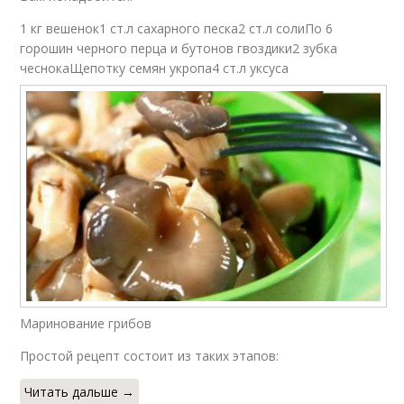
1 кг вешенок1 ст.л сахарного песка2 ст.л солиПо 6
горошин черного перца и бутонов гвоздики2 зубка
чеснокаЩепотку семян укропа4 ст.л уксуса
Маринование грибов
Простой рецепт состоит из таких этапов:
Читать дальше →