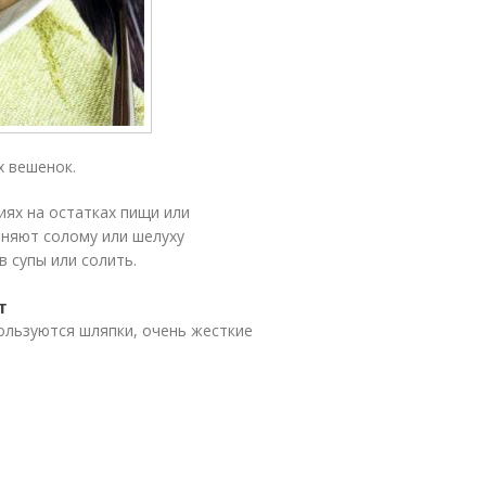
 вешенок.
иях на остатках пищи или
еняют солому или шелуху
 супы или солить.
т
ользуются шляпки, очень жесткие