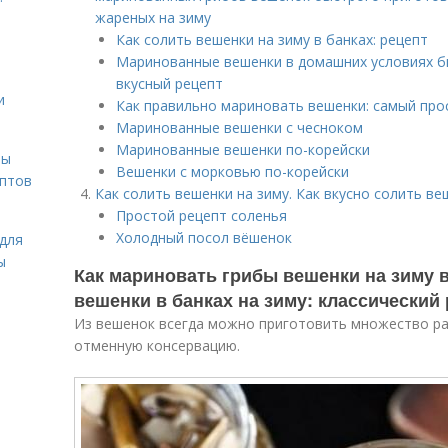
жареных на зиму
Как солить вешенки на зиму в банках: рецепт
Маринованные вешенки в домашних условиях б
вкусный рецепт
и
Как правильно мариновать вешенки: самый про
Маринованные вешенки с чесноком
Маринованные вешенки по-корейски
вы
Вешенки с морковью по-корейски
ептов
Как солить вешенки на зиму. Как вкусно солить ве
Простой рецепт соленья
Холодный посол вёшенок
для
ы
Как мариновать грибы вешенки на зиму в
вешенки в банках на зиму: классический
Из вешенок всегда можно приготовить множество ра
отменную консервацию.