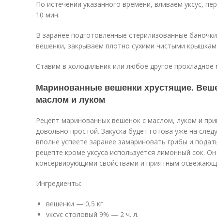
По истечении указанного времени, вливаем уксус, п
10 мин.
В заранее подготовленные стерилизованные баночк
вешенки, закрываем плотно сухими чистыми крышками
Ставим в холодильник или любое другое прохладное 
Маринованные вешенки хрустящие. Веше
маслом и луком
Рецепт маринованных вешенок с маслом, луком и пр
довольно простой. Закуска будет готова уже на след
вполне успеете заранее замариновать грибы и подать
рецепте кроме уксуса используется лимонный сок. О
консервирующими свойствами и приятным освежающ
Ингредиенты:
вешенки — 0,5 кг
уксус столовый 9% — 2 ч. л.