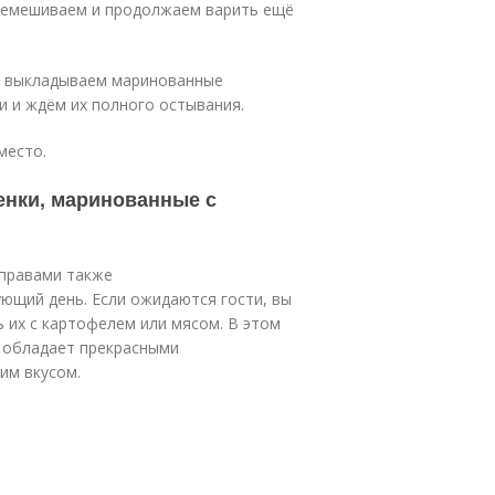
еремешиваем и продолжаем варить ещё
и выкладываем маринованные
 и ждём их полного остывания.
место.
нки, маринованные с
иправами также
ующий день. Если ожидаются гости, вы
 их с картофелем или мясом. В этом
н обладает прекрасными
им вкусом.