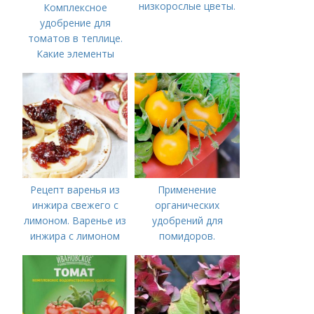
низкорослые цветы.
Комплексное
удобрение для
томатов в теплице.
Какие элементы
нужны томатам,
особенности их
внесения
Рецепт варенья из
Применение
инжира свежего с
органических
лимоном. Варенье из
удобрений для
инжира с лимоном
помидоров.
Органические
удобрения для
томатов