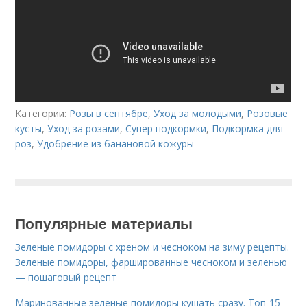
Категории:
Розы в сентябре
,
Уход за молодыми
,
Розовые
кусты
,
Уход за розами
,
Супер подкормки
,
Подкормка для
роз
,
Удобрение из банановой кожуры
Популярные материалы
Зеленые помидоры с хреном и чесноком на зиму рецепты.
Зеленые помидоры, фаршированные чесноком и зеленью
— пошаговый рецепт
Маринованные зеленые помидоры кушать сразу. Топ-15