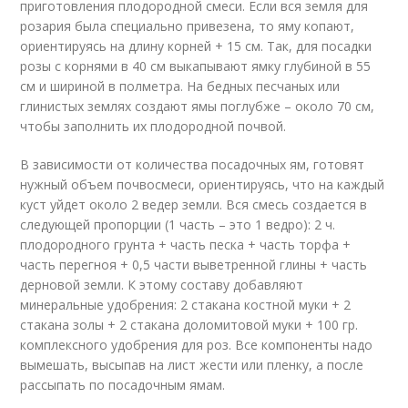
приготовления плодородной смеси. Если вся земля для
розария была специально привезена, то яму копают,
ориентируясь на длину корней + 15 см. Так, для посадки
розы с корнями в 40 см выкапывают ямку глубиной в 55
см и шириной в полметра. На бедных песчаных или
глинистых землях создают ямы поглубже – около 70 см,
чтобы заполнить их плодородной почвой.
В зависимости от количества посадочных ям, готовят
нужный объем почвосмеси, ориентируясь, что на каждый
куст уйдет около 2 ведер земли. Вся смесь создается в
следующей пропорции (1 часть – это 1 ведро): 2 ч.
плодородного грунта + часть песка + часть торфа +
часть перегноя + 0,5 части выветренной глины + часть
дерновой земли. К этому составу добавляют
минеральные удобрения: 2 стакана костной муки + 2
стакана золы + 2 стакана доломитовой муки + 100 гр.
комплексного удобрения для роз. Все компоненты надо
вымешать, высыпав на лист жести или пленку, а после
рассыпать по посадочным ямам.