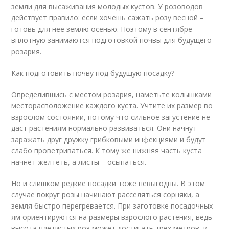
земли для высаживания молодых кустов. У розоводов
действует правило: если хочешь сажать розу весной –
готовь для нее землю осенью. Поэтому в сентябре
вплотную занимаются подготовкой почвы для будущего
розария.
Как подготовить почву под будущую посадку?
Определившись с местом розария, наметьте колышками
месторасположение каждого куста. Учтите их размер во
взрослом состоянии, потому что сильное загустение не
даст растениям нормально развиваться. Они начнут
заражать друг дружку грибковыми инфекциями и будут
слабо проветриваться. К тому же нижняя часть куста
начнет желтеть, а листы – осыпаться.
Но и слишком редкие посадки тоже невыгодны. В этом
случае вокруг розы начинают расселяться сорняки, а
земля быстро перегревается. При заготовке посадочных
ям ориентируются на размеры взрослого растения, ведь
высота плетистых роз может достигать трех метров, и