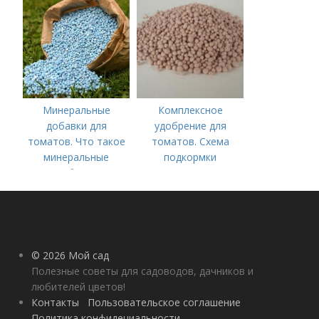
комплексные
удобрения для
помидор
Минеральные
Комплексное
добавки для
удобрение для
томатов. Что такое
томатов. Схема
минеральные
подкормки
удобрения
помидоров от
рассады до сбора
урожая
© 2026 Мой сад
Полезные советы для садоводов, дачников и
любителей цветов!
Контакты
Пользовательское соглашение
Политика конфидециальности