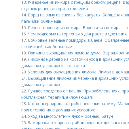
13.
ᐉ варенье из инжира с грецким орехом рецепт. Ва
вкусных рецептов приготовления
14.
Борщ на зиму из свеклы без капусты. Борщевая за
пальчики оближешь
15.
Рецепт варенья из инжира. Варенье из инжира — 
16.
Чем подкормить гортензию для роста и цветения.
17.
Бочковые зеленые помидоры в банке. Обалденные
с горчицей, как бочковые
18.
Причины выращивания лимона дома. Выращивание
19.
Лимонное дерево из косточки уход в домашних ус
домашних условиях из косточки
20.
Условия для выращивания лимона. Лимон в домаш
21.
Выращивание лимона из черенка в домашних усло
домашних условиях
22.
Лучшее средство от кашля. При заболеваниях, пр
комплексная терапия, включающая:
23.
Как консервировать грибы-вешенки на зиму. Мар
приготовления в домашних условиях
24.
Уход за многолетним луком осенью. Батун
25.
Заморозка отварных грибов вешенок для заготовк
домашних условиях — Агрономы