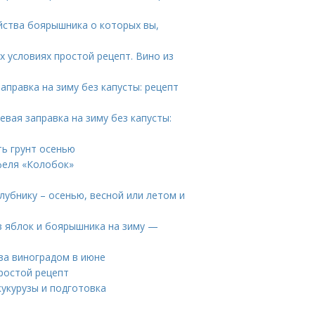
йства боярышника о которых вы,
х условиях простой рецепт. Вино из
аправка на зиму без капусты: рецепт
евая заправка на зиму без капусты:
ть грунт осенью
феля «Колобок»
лубнику – осенью, весной или летом и
з яблок и боярышника на зиму —
 за виноградом в июне
ростой рецепт
кукурузы и подготовка