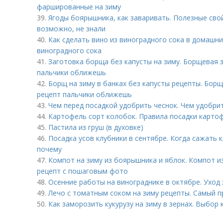
фаршированные на зиму
39.
Ягоды боярышника, как заваривать. Полезные сво
возможно, не знали
40.
Как сделать вино из виноградного сока в домашни
виноградного сока
41.
Заготовка борща без капусты на зиму. Борщевая з
пальчики оближешь
42.
Борщ на зиму в банках без капусты рецепты. Борщ
рецепт пальчики оближешь
43.
Чем перед посадкой удобрить чеснок. Чем удобри
44.
Картофель сорт колобок. Правила посадки карто
45.
Пастила из груш (в духовке)
46.
Посадка усов клубники в сентябре. Когда сажать к
почему
47.
Компот на зиму из боярышника и яблок. Компот и
рецепт с пошаговым фото
48.
Осенние работы на винограднике в октябре. Уход
49.
Лечо с томатным соком на зиму рецепты. Самый п
50.
Как заморозить кукурузу на зиму в зернах. Выбор 