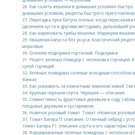
26.
Как солить вешенки в домашних условиях быстро. 
домашних условиях, рецепты быстрого приготовления
27.
Пересадка лука-батуна осенью: когда пересаживат
(делением куста и другими методами), дальнейший ух
28.
Как мариновать грибы вешенки. Маринуем вешенки
29.
Квашеная капуста без уксуса. Классический рецеп
морковью
30.
Осенняя подкормка гортензий. Подкормка
31.
Рецепт зеленых помидор с чесноком и горчицей. 
сухой горчицей
32.
Зеленые помидоры соленые холодным способом в
банках
33.
Как ухаживать за комнатным лимоном зимой. Св
34.
Крупная черешня сорта. Черешня — описание
35.
Совместимость фруктовых деревьев в саду табли
плодовых деревьев и кустарников
36.
Новичок розовый томат. Томат «Новичок розовый
37.
Томат Багира f1 описание. Отличный гибрид с ус
томат Багира F1: описание сорта и его характеристик
38.
Фаршированные зеленые помидоры с чесноком и г