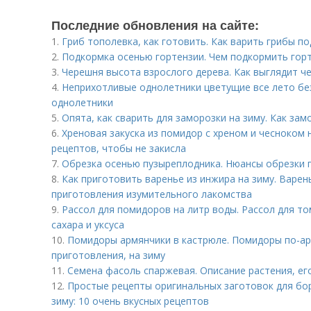
Последние обновления на сайте:
1.
Гриб тополевка, как готовить. Как варить грибы п
2.
Подкормка осенью гортензии. Чем подкормить гор
3.
Черешня высота взрослого дерева. Как выглядит ч
4.
Неприхотливые однолетники цветущие все лето бе
однолетники
5.
Опята, как сварить для заморозки на зиму. Как за
6.
Хреновая закуска из помидор с хреном и чесноком н
рецептов, чтобы не закисла
7.
Обрезка осенью пузыреплодника. Нюансы обрезки 
8.
Как приготовить варенье из инжира на зиму. Варен
приготовления изумительного лакомства
9.
Рассол для помидоров на литр воды. Рассол для то
сахара и уксуса
10.
Помидоры армянчики в кастрюле. Помидоры по-а
приготовления, на зиму
11.
Семена фасоль спаржевая. Описание растения, его
12.
Простые рецепты оригинальных заготовок для бор
зиму: 10 очень вкусных рецептов