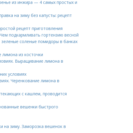
ренье из инжира — 4 самых простых и
правка на зиму без капусты: рецепт
простой рецепт приготовления
 Чем подкармливать гортензию весной
 зеленые соленые помидоры в банках
 лимона из косточки
ловиях. Выращивание лимона в
них условиях
виях. Черенкование лимона в
отекающих с кашлем, проводится
инованные вешенки быстрого
и на зиму. Заморозка вешенок в