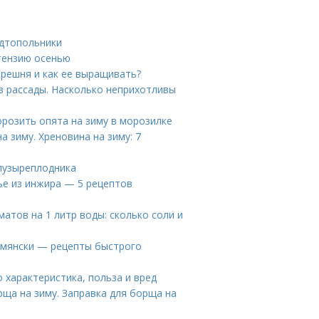
одтопольники
тензию осенью
ерешня и как ее выращивать?
з рассады. Насколько неприхотливы
морозить опята на зиму в морозилке
а зиму. Хреновина на зиму: 7
пузыреплодника
ье из инжира — 5 рецептов
матов на 1 литр воды: сколько соли и
рмянски — рецепты быстрого
 характеристика, польза и вред
ща на зиму. Заправка для борща на