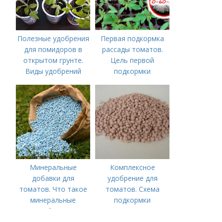
Полезные удобрения
Первая подкормка
для помидоров в
рассады томатов.
открытом грунте.
Цель первой
Виды удобрений
подкормки
Минеральные
Комплексное
добавки для
удобрение для
томатов. Что такое
томатов. Схема
минеральные
подкормки
удобрения
помидоров от
рассады до сбора