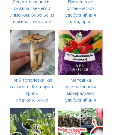
Рецепт варенья из
Применение
инжира свежего с
органических
лимоном. Варенье из
удобрений для
инжира с лимоном
помидоров.
Органические
удобрения для
томатов
Гриб тополевка, как
Методика
готовить. Как варить
использования
грибы
минеральных
подтопольники
удобрений для
томатов.
Минеральное
питание