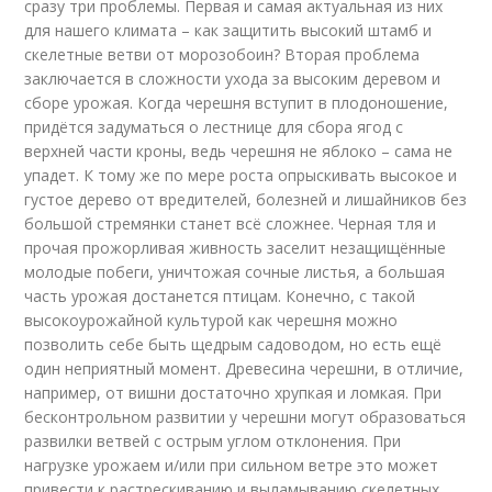
сразу три проблемы. Первая и самая актуальная из них
для нашего климата – как защитить высокий штамб и
скелетные ветви от морозобоин? Вторая проблема
заключается в сложности ухода за высоким деревом и
сборе урожая. Когда черешня вступит в плодоношение,
придётся задуматься о лестнице для сбора ягод с
верхней части кроны, ведь черешня не яблоко – сама не
упадет. К тому же по мере роста опрыскивать высокое и
густое дерево от вредителей, болезней и лишайников без
большой стремянки станет всё сложнее. Черная тля и
прочая прожорливая живность заселит незащищённые
молодые побеги, уничтожая сочные листья, а большая
часть урожая достанется птицам. Конечно, с такой
высокоурожайной культурой как черешня можно
позволить себе быть щедрым садоводом, но есть ещё
один неприятный момент. Древесина черешни, в отличие,
например, от вишни достаточно хрупкая и ломкая. При
бесконтрольном развитии у черешни могут образоваться
развилки ветвей с острым углом отклонения. При
нагрузке урожаем и/или при сильном ветре это может
привести к растрескиванию и выламыванию скелетных