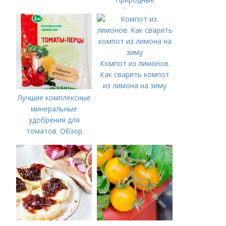
удобрения для
подкормки "по листу"
Компот из лимонов.
Как сварить компот
из лимона на зиму
Лучшие комплексные
минеральные
удобрения для
томатов. Обзор
лучших минеральных
удобрений для
томатов: правила
внесения в почву