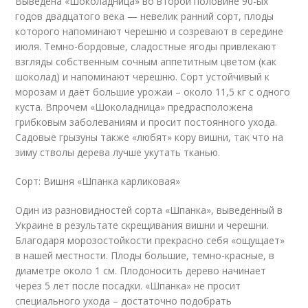
Выведена «Шоколадница» во второй половине 90-ых
годов двадцатого века — невелик ранний сорт, плоды
которого напоминают черешню и созревают в середине
июля. Темно-бордовые, сладостные ягоды привлекают
взгляды собственным сочным аппетитным цветом (как
шоколад) и напоминают черешню. Сорт устойчивый к
морозам и даёт большие урожаи – около 11,5 кг с одного
куста. Впрочем «Шоколадница» предрасположена
грибковым заболеваниям и просит постоянного ухода.
Садовые грызуны также «любят» кору вишни, так что на
зиму стволы дерева лучше укутать тканью.
Сорт: Вишня «Шпанка карликовая»
Один из разновидностей сорта «Шпанка», выведенный в
Украине в результате скрещивания вишни и черешни.
Благодаря морозостойкости прекрасно себя «ощущает»
в нашей местности. Плоды большие, темно-красные, в
диаметре около 1 см. Плодоносить дерево начинает
через 5 лет после посадки. «Шпанка» не просит
специального ухода – достаточно подобрать