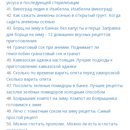
уксуса и последующей стерилизации
41.
Виноград лидия и Изабелла. Изабелла (виноград)
42.
Как сажать анемоны осенью в открытый грунт. Когда
садить анемоны осенью
43.
Борщ на зиму в банках без капусты и перца. Заправка
для борща на зиму - 12 домашних вкусных рецептов
приготовления
44.
Гранатовый сок при анемии. Поднимает ли
гемоглобин гранатовый сок и гранат
45.
Кавказская аджика настоящая. Лучшие подходы к
приготовлению кавказской аджики
46.
Сколько по времени варить опята перед заморозкой.
Сколько варить опята
47.
Посолить зеленые помидоры в банке. Лучшие рецепты
засолки зелёных помидоров холодным способом
48.
Боярышник компот на зиму. Компот из боярышника:
готовимся к зиме
49.
Лечо с томатным соком на зиму рецепты. Самый
простой рецепт
50.
Можно глотать прополис. Можно ли есть и глотать