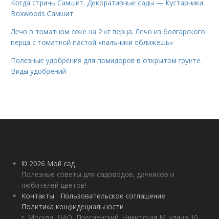
Когда стричь Самшит. Декоративные сады — Кустарники
Boxwoods Самшит
Лечо в томатном соке на 2 кг перца. Лечо из болгарского
перца с томатной пастой «пальчики оближешь»
Полезные удобрения для помидоров в открытом грунте.
Виды удобрений
© 2026 Мой сад
Полезные советы для садоводов, дачников и
любителей цветов!
Контакты
Пользовательское соглашение
Политика конфидециальности
г. Москва, ЦАО, Пресненский, Никитская М. улица 10,