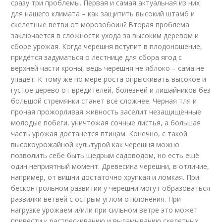
сразу три проблемы. Первая и самая актуальная из них
для нашего климата – как защитить высокий штамб и
скелетные ветви от морозобоин? Вторая проблема
заключается в сложности ухода за высоким деревом и
сборе урожая. Когда черешня вступит в плодоношение,
придётся задуматься о лестнице для сбора ягод с
верхней части кроны, ведь черешня не яблоко – сама не
упадет. К тому же по мере роста опрыскивать высокое и
густое дерево от вредителей, болезней и лишайников без
большой стремянки станет всё сложнее. Черная тля и
прочая прожорливая живность заселит незащищённые
молодые побеги, уничтожая сочные листья, а большая
часть урожая достанется птицам. Конечно, с такой
высокоурожайной культурой как черешня можно
позволить себе быть щедрым садоводом, но есть ещё
один неприятный момент. Древесина черешни, в отличие,
например, от вишни достаточно хрупкая и ломкая. При
бесконтрольном развитии у черешни могут образоваться
развилки ветвей с острым углом отклонения. При
нагрузке урожаем и/или при сильном ветре это может
привести к растрескиванию и выламыванию скелетных