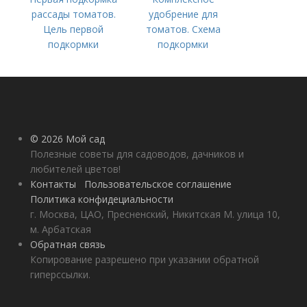
рассады томатов.
удобрение для
Цель первой
томатов. Схема
подкормки
подкормки
помидоров от
рассады до сбора
урожая
© 2026 Мой сад
Полезные советы для садоводов, дачников и
любителей цветов!
Контакты
Пользовательское соглашение
Политика конфидециальности
г. Москва, ЦАО, Пресненский, Никитская М. улица 10,
м. Арбатская
Обратная связь
Копирование разрешено при указании обратной
гиперссылки.