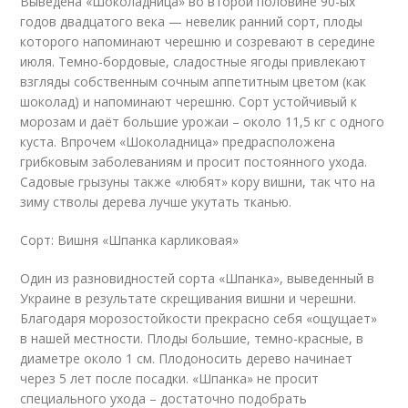
Выведена «Шоколадница» во второй половине 90-ых
годов двадцатого века — невелик ранний сорт, плоды
которого напоминают черешню и созревают в середине
июля. Темно-бордовые, сладостные ягоды привлекают
взгляды собственным сочным аппетитным цветом (как
шоколад) и напоминают черешню. Сорт устойчивый к
морозам и даёт большие урожаи – около 11,5 кг с одного
куста. Впрочем «Шоколадница» предрасположена
грибковым заболеваниям и просит постоянного ухода.
Садовые грызуны также «любят» кору вишни, так что на
зиму стволы дерева лучше укутать тканью.
Сорт: Вишня «Шпанка карликовая»
Один из разновидностей сорта «Шпанка», выведенный в
Украине в результате скрещивания вишни и черешни.
Благодаря морозостойкости прекрасно себя «ощущает»
в нашей местности. Плоды большие, темно-красные, в
диаметре около 1 см. Плодоносить дерево начинает
через 5 лет после посадки. «Шпанка» не просит
специального ухода – достаточно подобрать