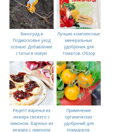
Виноград в
Лучшие комплексные
Подмосковье уход
минеральные
осенью. Добавление
удобрения для
статьи в новую
томатов. Обзор
подборку
лучших минеральных
удобрений для
томатов: правила
внесения в почву
Рецепт варенья из
Применение
инжира свежего с
органических
лимоном. Варенье из
удобрений для
инжира с лимоном
помидоров.