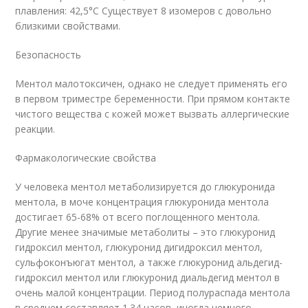
плавления: 42,5°С Существует 8 изомеров с довольно
близкими свойствами.
Безопасность
Ментол малотоксичен, однако не следует применять его
в первом триместре беременности. При прямом контакте
чистого вещества с кожей может вызвать аллергические
реакции.
Фармакологические свойства
У человека ментол метаболизируется до глюкуронида
ментола, в моче концентрация глюкуронида ментола
достигает 65-68% от всего поглощенного ментола.
Другие менее значимые метаболиты – это глюкуронид
гидроксил ментол, глюкуронид дигидроксил ментол,
сульфоконъюгат ментол, а также глюкуронид альдегид-
гидроксил ментол или глюкуронид диальдегид ментол в
очень малой концентрации. Период полураспада ментола
в среднем составляет 1.34 часов, иногда немного