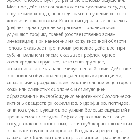
Местное действие сопровождается сужением сосудов,
ощущением холода, переходящим в ощущение легкого
жжения и покалывания. Кожно-висцеральные рефлексы
(рефлекторная дуга не затрагивает головной мозг)
улучшают трофику тканей (соответственно зонам
иннервации). При нанесении на кожу височной области
головы оказывает противомигренозное действие. При
сублингвальном приеме оказывает рефлекторное
коронародилатирующее, венотонизирующее,
антиангинальное и анальгезирующее действие. Действие
в основном обусловлено рефлекторными реакциями,
связанными с раздражением чувствительных рецепторов
кожи или слизистых оболочек, и стимуляцией
образования и высвобождения эндогенных биологически
активных веществ (энкефалинов, эндорфинов, пептидов,
кининов), участвующих в регуляции болевых ощущений и
проницаемости сосудов. Рефлекторно изменяет тонус
сосудов как поверхностных, так и глубокорасположенных
в тканях и внутренних органах. Раздражая рецепторы
слизистой оболочки полости рта, вызывает расширение