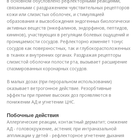
в основном обусловлено рефлекторными реакциями,
связанными с раздражением чувствительных рецепторов
кожи или слизистых оболочек, и стимуляцией
образования и высвобождения эндогенных биологически
активных веществ (энкефалинов, эндорфинов, пептидов,
кининов), участвующих в регуляции болевых ощущений и
проницаемости сосудов. Рефлекторно изменяет тонус
сосудов как поверхностных, так и глубокорасположенных
в тканях и внутренних органах. Раздражая рецепторы
слизистой оболочки полости рта, вызывает расширение
спазмированных коронарных сосудов.
В малых дозах (при пероральном использовании)
оказывает ветрогонное действие. Резорбтивные
эффекты при приеме высоких доз проявляются в
понижении АД и угнетении ЦНС.
Побочные действия
Аллергические реакции, контактный дерматит; снижение
АД - головокружение, астения; при интраназальной
аппликации у детей - рефлекторное угнетение дыхания