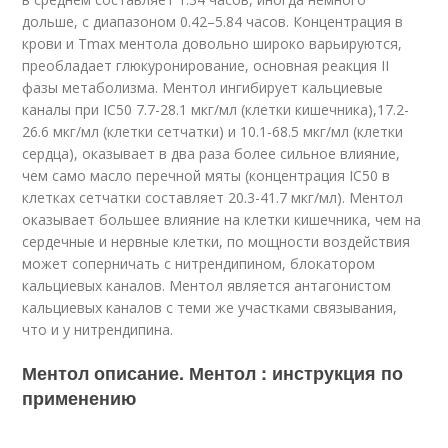
дольше, с диапазоном 0.42–5.84 часов. Концентрация в
крови и Tmax ментола довольно широко варьируются,
преобладает глюкуронирование, основная реакция II
фазы метаболизма. Ментол ингибирует кальциевые
каналы при IC50 7.7-28.1 мкг/мл (клетки кишечника),17.2-
26.6 мкг/мл (клетки сетчатки) и 10.1-68.5 мкг/мл (клетки
сердца), оказывает в два раза более сильное влияние,
чем само масло перечной мяты (концентрация IC50 в
клетках сетчатки составляет 20.3-41.7 мкг/мл). Ментол
оказывает большее влияние на клетки кишечника, чем на
сердечные и нервные клетки, по мощности воздействия
может соперничать с нитрендипином, блокатором
кальциевых каналов. Ментол является антагонистом
кальциевых каналов с теми же участками связывания,
что и у нитрендипина.
Ментол описание. Ментол : инструкция по
применению