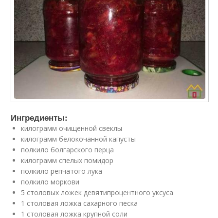
Ингредиенты:
килограмм очищенной свеклы
килограмм белокочанной капусты
полкило болгарского перца
килограмм спелых помидор
полкило репчатого лука
полкило моркови
5 столовых ложек девятипроцентного уксуса
1 столовая ложка сахарного песка
1 столовая ложка крупной соли