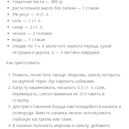
томатная паста — 380 гр
растительное масло без запаха — 1 стакан
9% уксус — 4 ст. л.
соль — 1 ст. л.
сахар — 2 ст. л.
чеснок — 2 головки
вода — 1 стакан
специи: по 1 ч. л. молотого черного переца, сухой
петрушки и укропа, 2 — 3 листика лаврушки
Как приготовить:
Помыть, почистить овощи. Морковь, свеклу натереть
на крупной тёрке. Лук нарезать кубиками.
Капусту нашинковать, насыпать 0,5 ст. л. соли,
перемешать, слегка приминая её. Отставить в
сторону.
Для приготовления борща нам понадобится казанок и
сковорода. Вместо казанка, можно использовать
глубокую кастрюлю или тазик.
В казанок положить морковь и свеклу, добавить