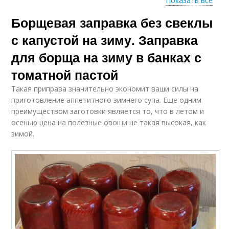
Показать все
Борщевая заправка без свеклы
Борщ на зиму
Борщ с капустой
с капустой на зиму. Заправка
для борща на зиму в банках с
томатной пастой
Консервированный
Вкусная заправка
борщ
Такая приправа значительно экономит ваши силы на
приготовление аппетитного зимнего супа. Еще одним
преимуществом заготовки является то, что в летом и
осенью цена на полезные овощи не такая высокая, как
зимой.
Классический борщ
Борщ в банке
Заготовки для борща
Капуста для борща