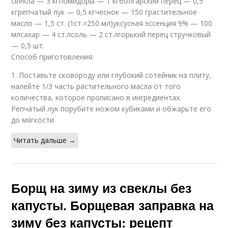
свекла — 3 кгпомидоры — 1 кгболгарский перец — 0,5
кгрепчатый лук — 0,5 кгчеснок — 150 грастительное
масло — 1,5 ст. (1ст.=250 мл)уксусная эссенция 9% — 100
млсахар — 4 ст.лсоль — 2 ст.лгорький перец стручковый
— 0,5 шт.
Способ приготовления:
1. Поставьте сковороду или глубокий сотейник на плиту,
налейте 1/3 часть растительного масла от того
количества, которое прописано в ингредиентах.
Репчатый лук порубите ножом кубиками и обжарьте его
до мягкости.
Читать дальше →
Борщ на зиму из свеклы без
капусты. Борщевая заправка на
зиму без капусты: рецепт