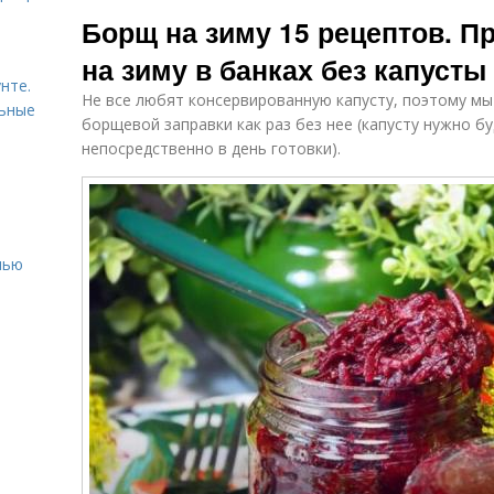
Морковь в
Свекольник в
За
Борщ на зиму 15 рецептов. П
банках
банках
на зиму в банках без капусты
нте.
Не все любят консервированную капусту, поэтому мы
льные
Замариновать свекло
Капуста для
За
борщевой заправки как раз без нее (капусту нужно б
в банках
борща
непосредственно в день готовки).
Украинский
Борщ с
борщ
телятиной
нью