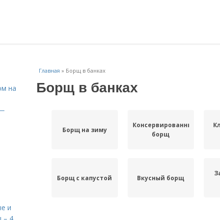
Главная
»
Борщ в банках
Борщ в банках
ом на
 —
Консервированный
К
Борщ на зиму
борщ
З
Борщ с капустой
Вкусный борщ
е и
 – 4