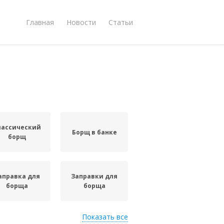
Главная
Новости
Статьи
лассический
Борщ в банке
борщ
аправка для
Заправки для
борща
борща
Показать все