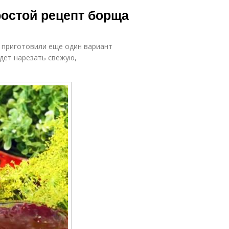
готовки для
Густой борщ
ростой рецепт борща
борща
 приготовили еще один вариант
готовка для
Борщ без
удет нарезать свежую,
борща
капусты