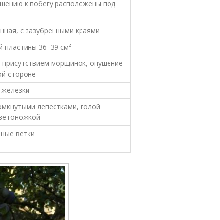
ошению к побегу расположены под
нная, с зазубренными краями
й пластины 36–39 см²
с присутствием морщинок, опушение
ой стороне
 желёзки
омкнутыми лепестками, голой
цветоножкой
тные ветки