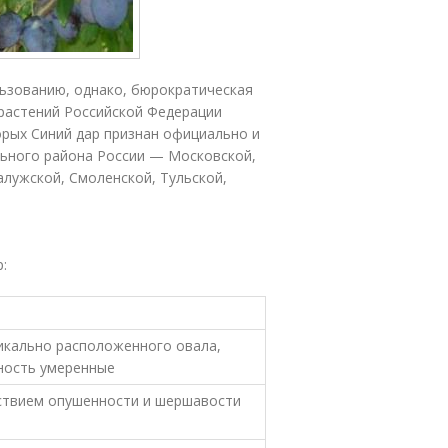
льзованию, однако, бюрократическая
 растений Российской Федерации
орых Синий дар признан официально и
ьного района России — Московской,
алужской, Смоленской, Тульской,
:
икально расположенного овала,
ность умеренные
тствием опушенности и шершавости