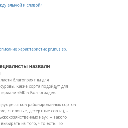
жду алычой и сливой?
писание характеристик prunus sp.
пециалисты назвали
ы
бласти благоприятны для
суровы. Какие сорта подойдут для
атериале «МК в Волгограде».
двух десятков районированных сортов
ие, столовые, десертные сорта), –
ьскохозяйственных наук. – Такого
выбирать из того, что есть. По