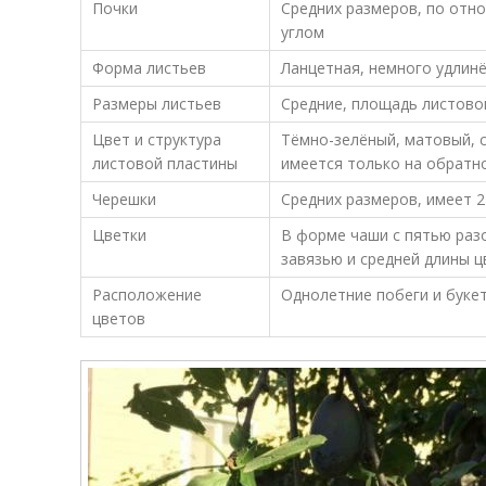
Почки
Средних размеров, по отн
углом
Форма листьев
Ланцетная, немного удлинё
Размеры листьев
Средние, площадь листово
Цвет и структура
Тёмно-зелёный, матовый, 
листовой пластины
имеется только на обратн
Черешки
Средних размеров, имеет 2
Цветки
В форме чаши с пятью раз
завязью и средней длины 
Расположение
Однолетние побеги и буке
цветов