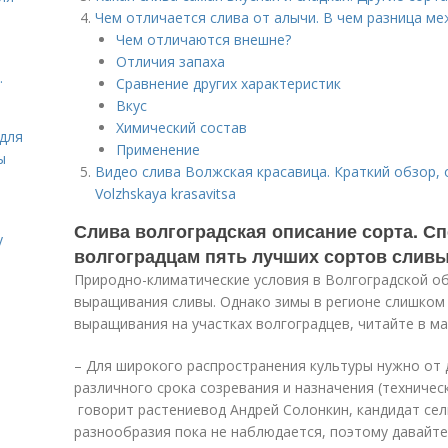
Чем отличается слива от алычи. В чем разница ме
Чем отличаются внешне?
Отличия запаха
.
Сравнение других характеристик
Вкус
Химический состав
для
Применение
ы
Видео слива Волжская красавица. Краткий обзор, о
Volzhskaya krasavitsa
Слива волгоградская описание сорта. С
у
волгоградцам пять лучших сортов слив
Природно-климатические условия в Волгоградской о
выращивания сливы. Однако зимы в регионе слишком 
выращивания на участках волгоградцев, читайте в м
– Для широкого распространения культуры нужно от 
различного срока созревания и назначения (техническ
говорит растениевод Андрей Солонкин, кандидат сел
разнообразия пока не наблюдается, поэтому давайте 