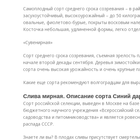
Самоплодный сорт среднего срока созревания – в рай
засухо­устойчивый, высокоурожайный – до 50 килогра
овальные, фиолетово-бурые, покрыты восковым налет
Косточка небольшая, удлиненной формы, легко отде
«Сувенирная»
Сорт среднего срока созревания, съемная зрелость п
начале второй декады сентября. Деревья зимостойки
сорта очень высокая урожайность и очень крупные п
Какие еще сорта рекомендуют волгоградцам для выр
Слива мирная. Описание сорта Синий да
Сорт российской селекции, выведен в Москве на баз
бюджетного научного учреждения «Всероссийский се
садоводства и питомниководства» и является ровесн
распада СССР.
Знаете ли вы? В плодах сливы присутствует смертел