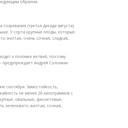
следующим образом.
 созревания (третья декада августа).
выше. У сорта крупные плоды, которые
о-желтая, очень сочная, сладкая,
водит к поломке ветвей, поэтому
– предупреждает Андрей Солонкин.
ине сентября. Зимостойкость,
жайность не менее 26 килограммов с
рупные, овальные, фиолетовые,
ь зеленовато-желтая, сочная,