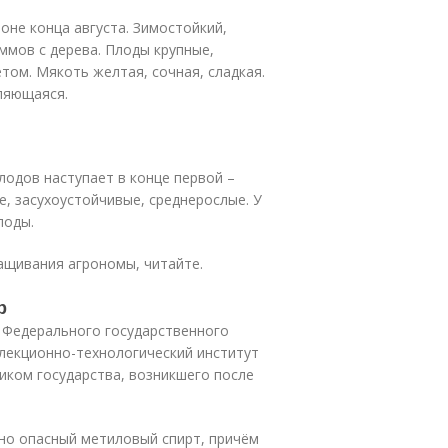
оне конца августа. Зимостойкий,
ммов с дерева. Плоды крупные,
ом. Мякоть желтая, сочная, сладкая.
ляющаяся.
лодов наступает в конце первой –
е, засухоустойчивые, среднерослые. У
лоды.
ащивания агрономы, читайте.
р
е Федерального государственного
лекционно-технологический институт
иком государства, возникшего после
ьно опасный метиловый спирт, причём