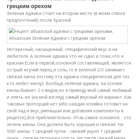
грецким орехом
Зелёная Аджика стоит на втором месте (в моём списке
предпочтений) после Красной
Интересный, насыщенный, специфический вкус и на
любителя. А зелёная аджика это не одно и тоже,что и
красная.Если в первой,основной составляющей, является
острый жгучий перец и соль,то в зелёной 2/3 занимает
свежая кинза (потому эта аджика специфическая для тех
кто любит кинзу). Вообще,зелёная аджика, на основе
кинзы,бывает 2-х видов,но я приведу мой самый любимый
и опять же (на мой взгляд) самый вкусный её вариант. Как
таковых пропорций нет (ибо каждая хозяйка готовит на
свой лад и вкус,уменьшая или добавляя компоненты в
рецепте),Всё приблизительно. Итак,самое основное - это
зелень кинзы .Она должна быть хорошая и свежая. На
500г кинзы: 1 средний пучок - свежий укроп 1 средний
пучок - свежая петрушка горсть листиков свежей мяты