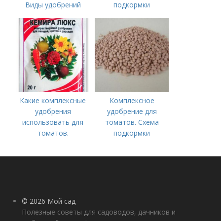
Виды удобрений
подкормки
Какие комплексные
Комплексное
удобрения
удобрение для
использовать для
томатов. Схема
томатов.
подкормки
Традиционные
помидоров от
комплексные
рассады до сбора
удобрения для
урожая
помидор
© 2026 Мой сад
Полезные советы для садоводов, дачников и