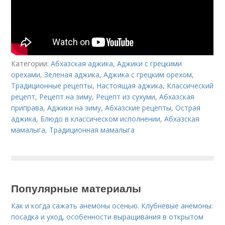
Категории:
Абхазская аджика
,
Аджики с грецкими
орехами
,
Зеленая аджика
,
Аджика с грецким орехом
,
Традиционные рецепты
,
Настоящая аджика
,
Классический
рецепт
,
Рецепт на зиму
,
Рецепт из сухуми
,
Абхазская
приправа
,
Аджики на зиму
,
Абхазские рецепты
,
Острая
аджика
,
Блюдо в классическом исполнении
,
Абхазская
мамалыга
,
Традиционная мамалыга
Популярные материалы
Как и когда сажать анемоны осенью. Клубневые анемоны:
посадка и уход, особенности выращивания в открытом