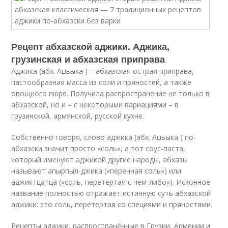
Рецепт абхазской аджики. Аджика,
грузинская и абхазская приправа
Аджика (абх. Аџьыка ) – абхазская острая приправа,
пастообразная масса из соли и пряностей, а также
овощного пюре. Получила распространение не только в
абхазской, но и – с некоторыми вариациями – в
грузинской, армянской, русской кухне.
Собственно говоря, слово аджика (абх. Аџьыка ) по-
абхазски значит просто «соль», а тот соус-паста,
который именуют аджикой другие народы, абхазы
называют апырпыл-джика («перечная соль») или
аджиктцатца («соль, перетёртая с чем-либо»). Исконное
название полностью отражает истинную суть абхазской
аджики: это соль, перетёртая со специями и пряностями.
Рецепты аджики, распространённые в Грузии, Армении и