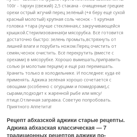
100г - тархун (свежий) 2,5 стакана - очищенные грецкие
орехи острый жгучий перец зелёный (+я беру ещё сухой
красный молотый) крупная соль чеснок - 1 крупная
головка +тара (лучше стеклянная,с закручивающейся
крышкой.Стерилизованная)и мясорубка. Всё готовится
достаточно быстро: зелень промыть,встряхнуть от
лишней влаги и порубить ножом.Перец очистить от
семян,чеснок очистить. Всё перекрутить (вместе с
орехами) в мясорубке. Хорошо вымешать,приправить
солью (и молотым перцем) и ещё раз перемешать.
Хранить только в холодильнике. И последнее: куда её
применять. Аджика зелёная хорошо сочетается с
овощами (особенно с огурцами и помидорами),с
сырами,подходит к жаренной рыбе или мясу/
птице.Отличная заправка. Советую попробовать.
Приятного Аппетита!
Рецепт абхазской аджики старые рецепты.
Аджика абхазская классическая — 7
традиционных рецептов аджики по-