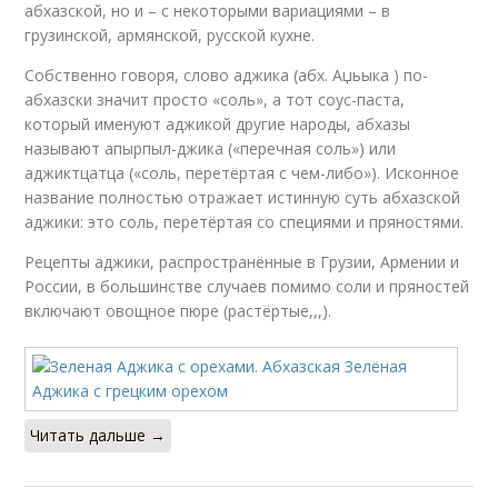
абхазской, но и – с некоторыми вариациями – в
грузинской, армянской, русской кухне.
Собственно говоря, слово аджика (абх. Аџьыка ) по-
абхазски значит просто «соль», а тот соус-паста,
который именуют аджикой другие народы, абхазы
называют апырпыл-джика («перечная соль») или
аджиктцатца («соль, перетёртая с чем-либо»). Исконное
название полностью отражает истинную суть абхазской
аджики: это соль, перетёртая со специями и пряностями.
Рецепты аджики, распространённые в Грузии, Армении и
России, в большинстве случаев помимо соли и пряностей
включают овощное пюре (растёртые,,,).
Читать дальше →