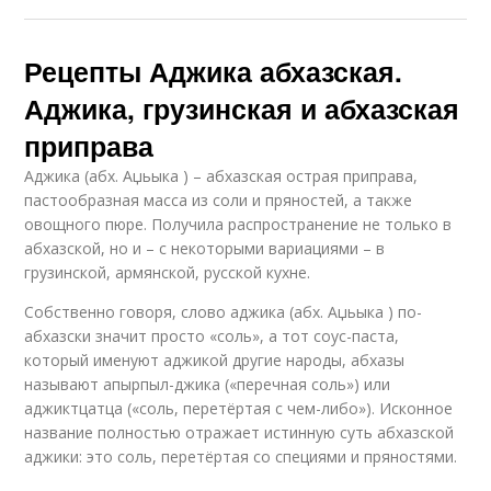
Рецепты Аджика абхазская.
Аджика, грузинская и абхазская
приправа
Аджика (абх. Аџьыка ) – абхазская острая приправа,
пастообразная масса из соли и пряностей, а также
овощного пюре. Получила распространение не только в
абхазской, но и – с некоторыми вариациями – в
грузинской, армянской, русской кухне.
Собственно говоря, слово аджика (абх. Аџьыка ) по-
абхазски значит просто «соль», а тот соус-паста,
который именуют аджикой другие народы, абхазы
называют апырпыл-джика («перечная соль») или
аджиктцатца («соль, перетёртая с чем-либо»). Исконное
название полностью отражает истинную суть абхазской
аджики: это соль, перетёртая со специями и пряностями.