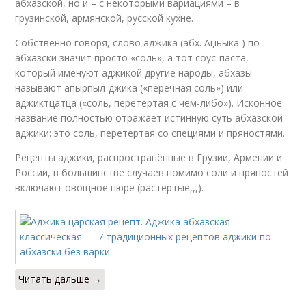
абхазской, но и – с некоторыми вариациями – в
грузинской, армянской, русской кухне.
Собственно говоря, слово аджика (абх. Аџьыка ) по-
абхазски значит просто «соль», а тот соус-паста,
который именуют аджикой другие народы, абхазы
называют апырпыл-джика («перечная соль») или
аджиктцатца («соль, перетёртая с чем-либо»). Исконное
название полностью отражает истинную суть абхазской
аджики: это соль, перетёртая со специями и пряностями.
Рецепты аджики, распространённые в Грузии, Армении и
России, в большинстве случаев помимо соли и пряностей
включают овощное пюре (растёртые,,,).
Читать дальше →