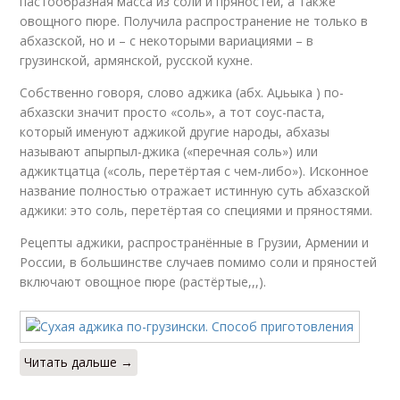
пастообразная масса из соли и пряностей, а также
овощного пюре. Получила распространение не только в
абхазской, но и – с некоторыми вариациями – в
грузинской, армянской, русской кухне.
Собственно говоря, слово аджика (абх. Аџьыка ) по-
абхазски значит просто «соль», а тот соус-паста,
который именуют аджикой другие народы, абхазы
называют апырпыл-джика («перечная соль») или
аджиктцатца («соль, перетёртая с чем-либо»). Исконное
название полностью отражает истинную суть абхазской
аджики: это соль, перетёртая со специями и пряностями.
Рецепты аджики, распространённые в Грузии, Армении и
России, в большинстве случаев помимо соли и пряностей
включают овощное пюре (растёртые,,,).
Читать дальше →