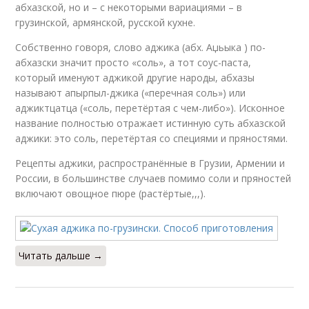
абхазской, но и – с некоторыми вариациями – в
грузинской, армянской, русской кухне.
Собственно говоря, слово аджика (абх. Аџьыка ) по-
абхазски значит просто «соль», а тот соус-паста,
который именуют аджикой другие народы, абхазы
называют апырпыл-джика («перечная соль») или
аджиктцатца («соль, перетёртая с чем-либо»). Исконное
название полностью отражает истинную суть абхазской
аджики: это соль, перетёртая со специями и пряностями.
Рецепты аджики, распространённые в Грузии, Армении и
России, в большинстве случаев помимо соли и пряностей
включают овощное пюре (растёртые,,,).
Читать дальше →