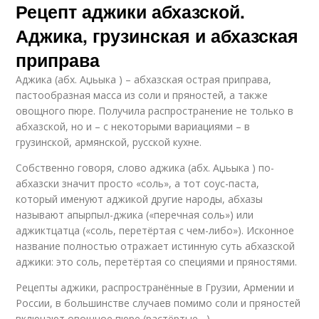
Рецепт аджики абхазской.
Аджика, грузинская и абхазская
приправа
Аджика (абх. Аџьыка ) – абхазская острая приправа,
пастообразная масса из соли и пряностей, а также
овощного пюре. Получила распространение не только в
абхазской, но и – с некоторыми вариациями – в
грузинской, армянской, русской кухне.
Собственно говоря, слово аджика (абх. Аџьыка ) по-
абхазски значит просто «соль», а тот соус-паста,
который именуют аджикой другие народы, абхазы
называют апырпыл-джика («перечная соль») или
аджиктцатца («соль, перетёртая с чем-либо»). Исконное
название полностью отражает истинную суть абхазской
аджики: это соль, перетёртая со специями и пряностями.
Рецепты аджики, распространённые в Грузии, Армении и
России, в большинстве случаев помимо соли и пряностей
включают овощное пюре (растёртые,,,).