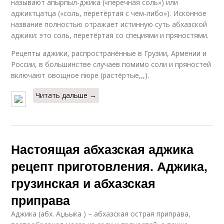
называют апырпыл-джика («перечная соль») или
аджиктцатца («соль, перетёртая с чем-либо»). Исконное
название полностью отражает истинную суть абхазской
аджики: это соль, перетёртая со специями и пряностями.
Рецепты аджики, распространённые в Грузии, Армении и
России, в большинстве случаев помимо соли и пряностей
включают овощное пюре (растёртые,,,).
Читать дальше →
Настоящая абхазская аджика
рецепт приготовления. Аджика,
грузинская и абхазская
приправа
Аджика (абх. Аџьыка ) – абхазская острая приправа,