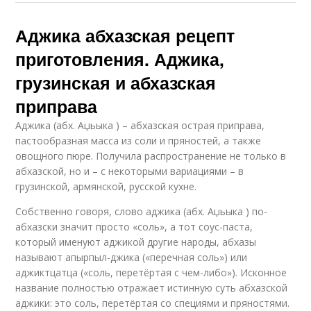
Аджика абхазская рецепт
приготовления. Аджика,
грузинская и абхазская
приправа
Аджика (абх. Аџьыка ) – абхазская острая приправа,
пастообразная масса из соли и пряностей, а также
овощного пюре. Получила распространение не только в
абхазской, но и – с некоторыми вариациями – в
грузинской, армянской, русской кухне.
Собственно говоря, слово аджика (абх. Аџьыка ) по-
абхазски значит просто «соль», а тот соус-паста,
который именуют аджикой другие народы, абхазы
называют апырпыл-джика («перечная соль») или
аджиктцатца («соль, перетёртая с чем-либо»). Исконное
название полностью отражает истинную суть абхазской
аджики: это соль, перетёртая со специями и пряностями.