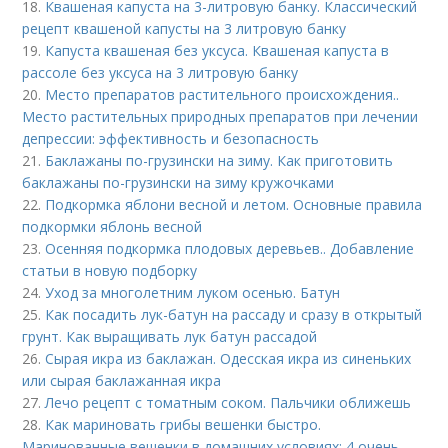
18.
Квашеная капуста на 3-литровую банку. Классический
рецепт квашеной капусты на 3 литровую банку
19.
Капуста квашеная без уксуса. Квашеная капуста в
рассоле без уксуса на 3 литровую банку
20.
Место препаратов растительного происхождения..
Место растительных природных препаратов при лечении
депрессии: эффективность и безопасность
21.
Баклажаны по-грузински на зиму. Как приготовить
баклажаны по-грузински на зиму кружочками
22.
Подкормка яблони весной и летом. Основные правила
подкормки яблонь весной
23.
Осенняя подкормка плодовых деревьев.. Добавление
статьи в новую подборку
24.
Уход за многолетним луком осенью. Батун
25.
Как посадить лук-батун на рассаду и сразу в открытый
грунт. Как выращивать лук батун рассадой
26.
Сырая икра из баклажан. Одесская икра из синеньких
или сырая баклажанная икра
27.
Лечо рецепт с томатным соком. Пальчики оближешь
28.
Как мариновать грибы вешенки быстро.
Маринованные вешенки в домашних условиях: 4 очень