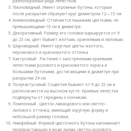
разнообразных ряда лепестков.
Пионовидный. Имеет огромные бутоны, которые
после раскрытия образуют круг диаметром 12—15 см.
Анемоновидный. Отличается пышными цветками, не
превышающими 10 см в диаметре.
Декоративный. Размер его головки варьируется от 9
до 25 см, цвет бывает желтым, оранжевым и лиловым.
Шаровидный. Имеет круглые цветы желтого,
персикового и красноватого оттенка.
Кактусовый . Растение с заостренными краевыми
лепестками розового и красноватого окраса и
большими бутонами, достигающими в диаметре при
раскрытии 24 см.
Полукактусовый. Соцветия бывают от 9 до 25 см и
располагаются на высоком кусте. Краевые лепестки
подвернуты от середины к кончикам.
Помпонный . Цветок лавандового или светло-
лилового оттенка, имеющий округлую форму и
небольшой размер головки.
Нимфейный. Формой цветочного бутона напоминает
произрастающую в воде лилию светло-розового,