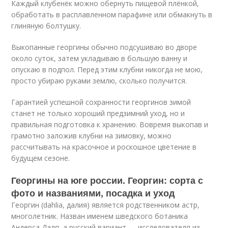
Каждый клубенёк можно обернуть пищевой плёнкой,
обработать в расплавленном парафине или обмакнуть в
глиняную болтушку.
Выкопанные георгины обычно подсушиваю во дворе
около суток, затем укладываю в большую ванну и
опускаю в подпол. Перед этим клубни никогда не мою,
просто убираю руками землю, сколько получится.
Гарантией успешной сохранности георгинов зимой
станет не только хороший предзимний уход, но и
правильная подготовка к хранению. Вовремя выкопав и
грамотно заложив клубни на зимовку, можно
рассчитывать на красочное и роскошное цветение в
будущем сезоне.
Георгины на юге россии. Георгин: сорта с
фото и названиями, посадка и уход
Георгин (dahlia, далия) является родственником астр,
многолетник. Назван именем шведского ботаника
Андерса Даля, а русский вариант — исследователя из