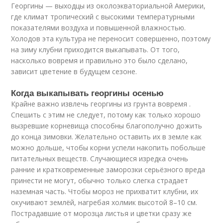
Георгины — выходцы из околоэкваториальной Америки,
где климат тропический с высокими температурными
показателями воздуха и повышенной влажностью.
Холодов эта культура не переносит совершенно, поэтому
на зиму клубни приходится выкапывать. От того,
насколько вовремя и правильно это было сделано,
зависит цветение в будущем сезоне.
Когда выкапывать георгины осенью
Крайне важно извлечь георгины из грунта вовремя .
Спешить с этим не следует, потому как только хорошо
вызревшие корневища способны благополучно дожить
до конца зимовки. Желательно оставить их в земле как
можно дольше, чтобы корни успели накопить побольше
питательных веществ. Случающиеся изредка очень
ранние и кратковременные заморозки серьёзного вреда
принести не могут, обычно только слегка страдает
наземная часть. Чтобы мороз не прихватит клубни, их
окучивают землёй, нагребая холмик высотой 8–10 см.
Пострадавшие от морозца листья и цветки сразу же