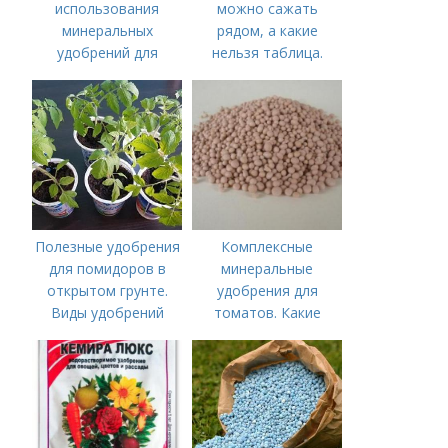
использования
можно сажать
минеральных
рядом, а какие
удобрений для
нельзя таблица.
томатов.
Хорошие соседи
Минеральное
питание
Полезные удобрения
Комплексные
для помидоров в
минеральные
открытом грунте.
удобрения для
Виды удобрений
томатов. Какие
средства
используются для
культуры