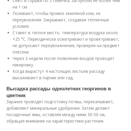
Сеют в горшки по 3 семечка, заглубляя не более чем
на 1 см.
Поливают, чтобы промок земляной ком, не
переувлажняя. Закрывают, создавая тепличные
условия.
Ставят в теплое место, температура воздуха около
+25 °C. Периодически осматривают и проветривают,
не допускают переувлажнения, проверяя на предмет
плесени.
Через 2 недели после появления входов проводят
пикировку.
Когда вырастут 4 настоящих листьев рассаду
высаживают в парник или сад..
Высадка рассады однолетних георгинов в
цветник
Заранее проводят подготовку почвы, перекапывают,
добавляют минеральные удобрения. Затем делают
посадочные ямы, оставляя между ними 30-50 см,
обращая внимание на характеристики растения.