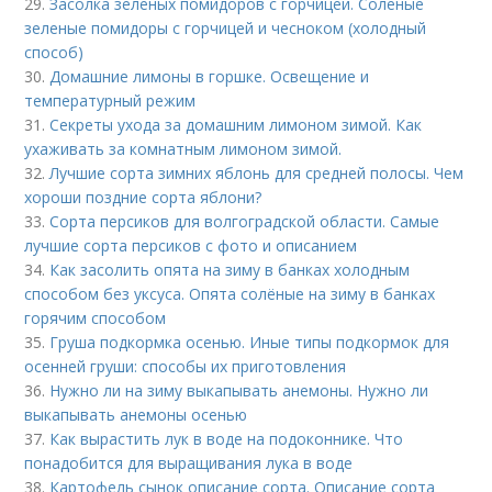
29.
Засолка зеленых помидоров с горчицей. Соленые
зеленые помидоры с горчицей и чесноком (холодный
способ)
30.
Домашние лимоны в горшке. Освещение и
температурный режим
31.
Секреты ухода за домашним лимоном зимой. Как
ухаживать за комнатным лимоном зимой.
32.
Лучшие сорта зимних яблонь для средней полосы. Чем
хороши поздние сорта яблони?
33.
Сорта персиков для волгоградской области. Самые
лучшие сорта персиков с фото и описанием
34.
Как засолить опята на зиму в банках холодным
способом без уксуса. Опята солёные на зиму в банках
горячим способом
35.
Груша подкормка осенью. Иные типы подкормок для
осенней груши: способы их приготовления
36.
Нужно ли на зиму выкапывать анемоны. Нужно ли
выкапывать анемоны осенью
37.
Как вырастить лук в воде на подоконнике. Что
понадобится для выращивания лука в воде
38.
Картофель сынок описание сорта. Описание сорта