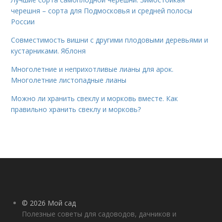
черешня – сорта для Подмосковья и средней полосы
России
Совместимость вишни с другими плодовыми деревьями и
кустарниками. Яблоня
Многолетние и неприхотливые лианы для арок.
Многолетние листопадные лианы
Можно ли хранить свеклу и морковь вместе. Как
правильно хранить свеклу и морковь?
© 2026 Мой сад
Полезные советы для садоводов, дачников и