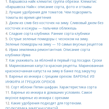
1.
Варшавска найк клематис группа обрезки. Клематис
«Варшавска Найк»: описание сорта, фото и отзывы
2.
Лучшие удобрения для томатов. Чем подкормить
томаты во время цветения
3.
Джем из слив без косточек на зиму. Сливовый джем без
косточек и кожуры — пальчики оближешь
4.
Сладкие сорта клубники. Ранние сорта клубники
5.
Острые зеленые помидоры с чесноком на зиму.
Зеленые помидоры на зиму — 10 самых вкусных рецептов
6.
Ирма земляника ремонтантная. Описание сорта
клубники Ирма
7.
Как ухаживать за яблоней в первый год посадки. Сроки
8.
Маринованная капуста красная рецепты. Маринованная
краснокочанная капуста на зиму в банке под закрутку
9.
Варенье из инжира с грецким орехом. ВАРЕНЬЕ ИЗ
ИНЖИРА И ГРЕЦКИХ ОРЕХОВ
10.
Сорт яблони Пепин шафран. Характеристика сорта
11.
Варенье из инжира в домашних условиях. Самое
вкусное варенье из инжира с орехами
12.
Какие удобрения подходят для гортензии.
ПОДКОРМКА МАРГАНЦОВКОЙ