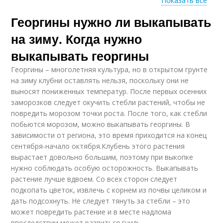
Показать все
Георгины нужно ли выкапывать
Георгины в зимний
Горшечный георгин
период
на зиму. Когда нужно
выкапывать георгины
Георгины – многолетняя культура, но в открытом грунте
Георгины на зиму
Карликовые георгины
на зиму клубни оставлять нельзя, поскольку они не
выносят пониженных температур. После первых осенних
заморозков следует окучить стебли растений, чтобы не
повредить морозом точки роста. После того, как стебли
побьются морозом, можно выкапывать георгины. В
Низкорослые
Георгины на балконе
зависимости от региона, это время приходится на конец
георгины
сентября-начало октября.Клубень этого растения
вырастает довольно большим, поэтому при выкопке
нужно соблюдать особую осторожность. Выкапывать
растение лучше вдвоем. Со всех сторон следует
Работы с георгинами
Георгин к высадке
подкопать цветок, извлечь с корнем из почвы целиком и
дать подсохнуть. Не следует тянуть за стебли – это
может повредить растение и в месте надлома
впоследствии может развиться гниль.