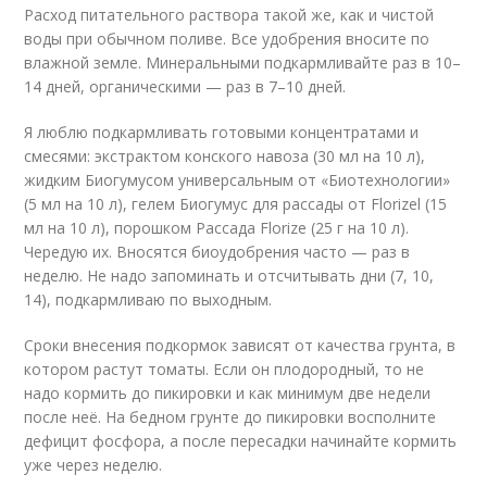
Расход питательного раствора такой же, как и чистой
воды при обычном поливе. Все удобрения вносите по
влажной земле. Минеральными подкармливайте раз в 10–
14 дней, органическими — раз в 7–10 дней.
Я люблю подкармливать готовыми концентратами и
смесями: экстрактом конского навоза (30 мл на 10 л),
жидким Биогумусом универсальным от «Биотехнологии»
(5 мл на 10 л), гелем Биогумус для рассады от Florizel (15
мл на 10 л), порошком Рассада Florize (25 г на 10 л).
Чередую их. Вносятся биоудобрения часто — раз в
неделю. Не надо запоминать и отсчитывать дни (7, 10,
14), подкармливаю по выходным.
Сроки внесения подкормок зависят от качества грунта, в
котором растут томаты. Если он плодородный, то не
надо кормить до пикировки и как минимум две недели
после неё. На бедном грунте до пикировки восполните
дефицит фосфора, а после пересадки начинайте кормить
уже через неделю.