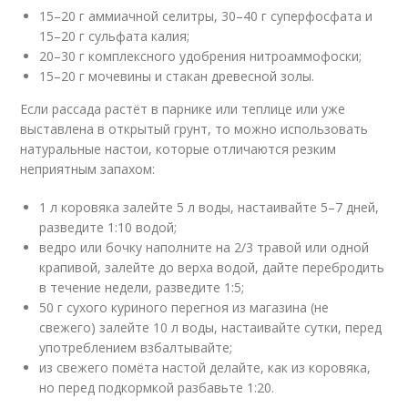
15–20 г аммиачной селитры, 30–40 г суперфосфата и
15–20 г сульфата калия;
20–30 г комплексного удобрения нитроаммофоски;
15–20 г мочевины и стакан древесной золы.
Если рассада растёт в парнике или теплице или уже
выставлена в открытый грунт, то можно использовать
натуральные настои, которые отличаются резким
неприятным запахом:
1 л коровяка залейте 5 л воды, настаивайте 5–7 дней,
разведите 1:10 водой;
ведро или бочку наполните на 2/3 травой или одной
крапивой, залейте до верха водой, дайте перебродить
в течение недели, разведите 1:5;
50 г сухого куриного перегноя из магазина (не
свежего) залейте 10 л воды, настаивайте сутки, перед
употреблением взбалтывайте;
из свежего помёта настой делайте, как из коровяка,
но перед подкормкой разбавьте 1:20.