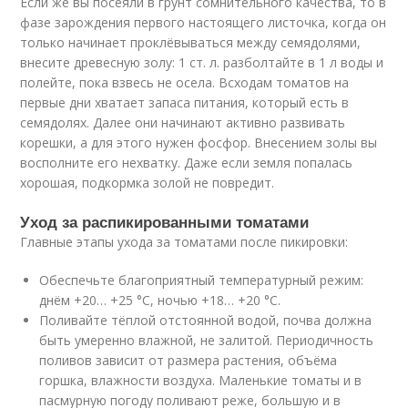
Если же вы посеяли в грунт сомнительного качества, то в
фазе зарождения первого настоящего листочка, когда он
только начинает проклёвываться между семядолями,
внесите древесную золу: 1 ст. л. разболтайте в 1 л воды и
полейте, пока взвесь не осела. Всходам томатов на
первые дни хватает запаса питания, который есть в
семядолях. Далее они начинают активно развивать
корешки, а для этого нужен фосфор. Внесением золы вы
восполните его нехватку. Даже если земля попалась
хорошая, подкормка золой не повредит.
Уход за распикированными томатами
Главные этапы ухода за томатами после пикировки:
Обеспечьте благоприятный температурный режим:
днём +20… +25 °C, ночью +18… +20 °C.
Поливайте тёплой отстоянной водой, почва должна
быть умеренно влажной, не залитой. Периодичность
поливов зависит от размера растения, объёма
горшка, влажности воздуха. Маленькие томаты и в
пасмурную погоду поливают реже, большую и в