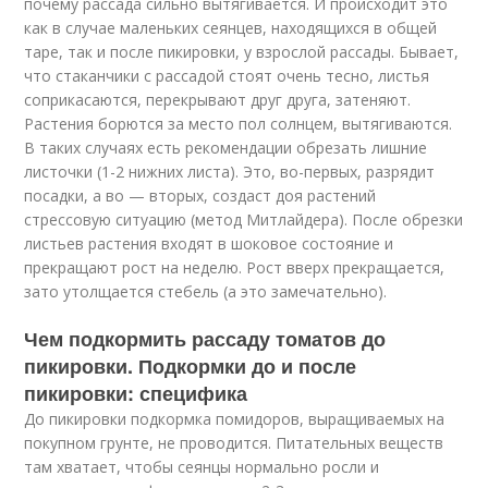
почему рассада сильно вытягивается. И происходит это
как в случае маленьких сеянцев, находящихся в общей
таре, так и после пикировки, у взрослой рассады. Бывает,
что стаканчики с рассадой стоят очень тесно, листья
соприкасаются, перекрывают друг друга, затеняют.
Растения борются за место пол солнцем, вытягиваются.
В таких случаях есть рекомендации обрезать лишние
листочки (1-2 нижних листа). Это, во-первых, разрядит
посадки, а во — вторых, создаст доя растений
стрессовую ситуацию (метод Митлайдера). После обрезки
листьев растения входят в шоковое состояние и
прекращают рост на неделю. Рост вверх прекращается,
зато утолщается стебель (а это замечательно).
Чем подкормить рассаду томатов до
пикировки. Подкормки до и после
пикировки: специфика
До пикировки подкормка помидоров, выращиваемых на
покупном грунте, не проводится. Питательных веществ
там хватает, чтобы сеянцы нормально росли и