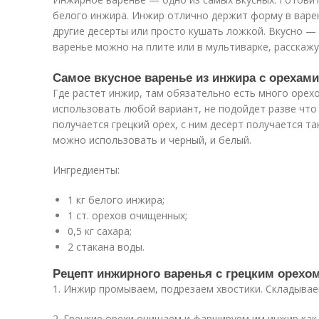
белого инжира. Инжир отлично держит форму в варе
другие десерты или просто кушать ложкой. Вкусно —
варенье можно на плите или в мультиварке, расскаж
Самое вкусное варенье из инжира с орехами
Где растет инжир, там обязательно есть много орехо
использовать любой вариант, не подойдет разве что 
получается грецкий орех, с ним десерт получается т
можно использовать и черный, и белый.
Ингредиенты:
1 кг белого инжира;
1 ст. орехов очищенных;
0,5 кг сахара;
2 стакана воды.
Рецепт инжирного варенья с грецким орехо
1. Инжир промываем, подрезаем хвостики. Складывае
2. Грецкие орехи очищаем и фаршируем им инжир как 