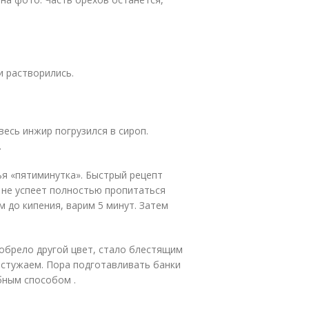
и растворились.
весь инжир погрузился в сироп.
.
ья «пятиминутка». Быстрый рецепт
н не успеет полностью пропитаться
м до кипения, варим 5 минут. Затем
обрело другой цвет, стало блестящим
остужаем. Пора подготавливать банки
бным способом .