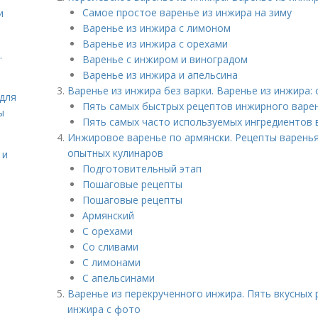
Самое простое варенье из инжира на зиму
и
Варенье из инжира с лимоном
Варенье из инжира с орехами
.
Варенье с инжиром и виноградом
Варенье из инжира и апельсина
Варенье из инжира без варки. Варенье из инжира:
для
Пять самых быстрых рецептов инжирного варен
ы
Пять самых часто используемых ингредиентов в
Инжировое варенье по армянски. Рецепты варенья
опытных кулинаров
 и
Подготовительный этап
Пошаговые рецепты
Пошаговые рецепты
Армянский
С орехами
Со сливами
С лимонами
С апельсинами
Варенье из перекрученного инжира. Пять вкусных
инжира с фото