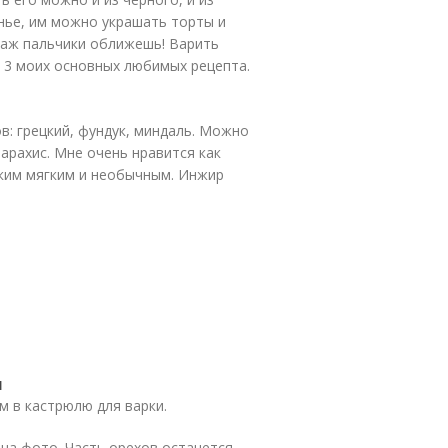
нье, им можно украшать торты и
 аж пальчики оближешь! Варить
у 3 моих основных любимых рецепта.
в: грецкий, фундук, миндаль. Можно
арахис. Мне очень нравится как
аким мягким и необычным. Инжир
м
м в кастрюлю для варки.
на фото. Часть орехов останется,