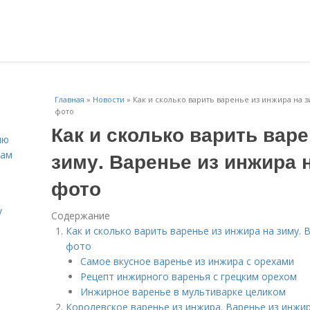
Главная
»
Новости
»
Как и сколько варить варенье из инжира на з
фото
Как и сколько варить вар
ню
зиму. Варенье из инжира 
нам
фото
у
Содержание
Как и сколько варить варенье из инжира на зиму. 
фото
Самое вкусное варенье из инжира с орехами
Рецепт инжирного варенья с грецким орехом
Инжирное варенье в мультиварке целиком
Королевское варенье из инжира. Варенье из инжир