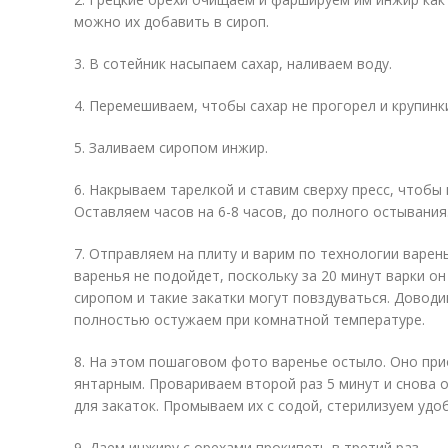
можно их добавить в сироп.
3. В сотейник насыпаем сахар, наливаем воду.
4. Перемешиваем, чтобы сахар не прогорел и крупинк
5. Заливаем сиропом инжир.
6. Накрываем тарелкой и ставим сверху пресс, чтобы 
Оставляем часов на 6-8 часов, до полного остывания
7. Отправляем на плиту и варим по технологии варен
варенья не подойдет, поскольку за 20 минут варки о
сиропом и такие закатки могут повздуваться. Доводи
полностью остужаем при комнатной температуре.
8. На этом пошаговом фото варенье остыло. Оно при
янтарным. Провариваем второй раз 5 минут и снова 
для закаток. Промываем их с содой, стерилизуем удо
9. Даем инжиру с орехами прокипеть в третий раз.