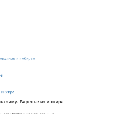
ельсином и имбирём
ов
з инжира
 на зиму. Варенье из инжира
 его можно и из черного, и из