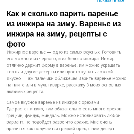
Показать все
Как и сколько варить варенье
Королевское варение
Варение с инжиром
из инжира на зиму. Варенье из
инжира на зиму, рецепты с
фото
Варения из инжира
Инжировое варение
Инжирное варенье — одно из самых вкусных. Готовить
его можно и из черного, и из белого инжира. Инжир
отлично держит форму в варенье, им можно украшать
торты и другие десерты или просто кушать ложкой.
Варения с
Варение из
Вкусно — аж пальчики оближешь! Варить варенье можно
апельсином
апельсинов
на плите или в мультиварке, расскажу 3 моих основных
любимых рецепта.
Самое вкусное варенье из инжира с орехами
Где растет инжир, там обязательно есть много орехов:
Лимонное варение
Варение без варки
грецкий, фундук, миндаль. Можно использовать любой
вариант, не подойдет разве что арахис. Мне очень
нравится как получается грецкий орех, с ним десерт