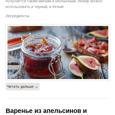
получается таким мягким и необычным. Инжир можно
использовать и черный, и белый.
Варение из черники
Густое варение
Ингредиенты:
Черничное варение
Читать дальше →
Варенье из апельсинов и