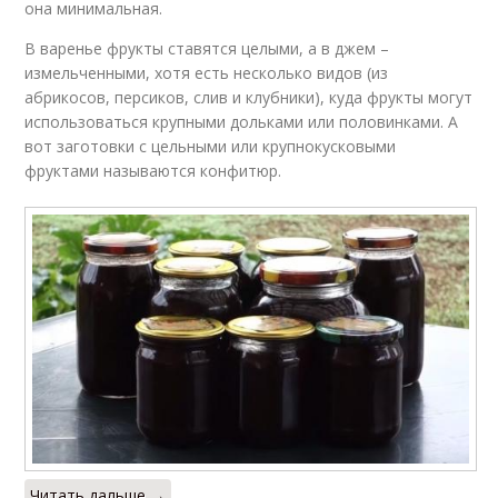
она минимальная.
В варенье фрукты ставятся целыми, а в джем –
измельченными, хотя есть несколько видов (из
абрикосов, персиков, слив и клубники), куда фрукты могут
использоваться крупными дольками или половинками. А
вот заготовки с цельными или крупнокусковыми
фруктами называются конфитюр.
Читать дальше →