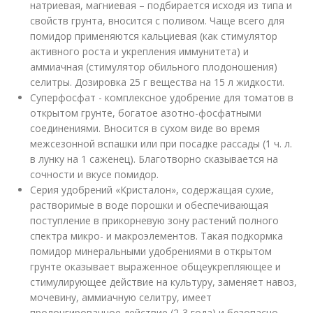
натриевая, магниевая – подбирается исходя из типа и
свойств грунта, вносится с поливом. Чаще всего для
помидор применяются кальциевая (как стимулятор
активного роста и укрепления иммунитета) и
аммиачная (стимулятор обильного плодоношения)
селитры. Дозировка 25 г вещества на 15 л жидкости.
Суперфосфат - комплексное удобрение для томатов в
открытом грунте, богатое азотно-фосфатными
соединениями. Вносится в сухом виде во время
межсезонной вспашки или при посадке рассады (1 ч. л.
в лунку на 1 саженец). Благотворно сказывается на
сочности и вкусе помидор.
Серия удобрений «Кристалон», содержащая сухие,
растворимые в воде порошки и обеспечивающая
поступление в прикорневую зону растений полного
спектра микро- и макроэлементов. Такая подкормка
помидор минеральными удобрениями в открытом
грунте оказывает выраженное общеукрепляющее и
стимулирующее действие на культуру, заменяет навоз,
мочевину, аммиачную селитру, имеет
пролонгированное действие (2-3 года) и безопасно