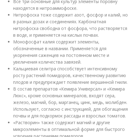
Все три основные для культур элементы поровну
находятся в нитроаммофоске.
Нитрофоска тоже содержит азот, фосфор и калий, но
в разных дозах и соединениях. Карбонатная
нитрофоска свободна от фосфора, что растворяется
в воде, и применяется на кислых почвах.
Монофосфат калия содержит элементы,
обозначенные в названии. Применяется для
укоренения саженцев на постоянном месте и
увеличения количества завязей.
Кальциевая селитра способствует интенсивному
росту растений помидоров, качественному развитию
плодов и предупреждает появление вершинной гнили.
В состав препаратов «Кемира Универсал» и «Кемира
Люкс», кроме основных минералов, входят сера,
железо, магний, бор, марганец, цинк, медь, молибден.
Используют, согласно с инструкцией, для обогащения
почвы и для подкормок рассады и взрослых томатов.
«Растворин» также содержит магний и другие
микроэлементы в оптимальной форме для быстрого
усвоения растениями помидоров.