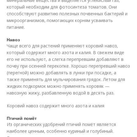
минеральные вещества и выделяется углекислый газ,
который необходим для фотосинтеза томатов. Они
способствуют развитию полезных почвенных бактерий и
микроорганизмов, помогающих корням усваивать
питание.
Навоз
Чаще всего для растений применяют коровий навоз,
который содержит много азота и калия. В свежем виде
его не используют, а слегка перепревшим добавляют в
почву при осенней перекопке. Хорошо перепревший навоз
(перегной) можно добавлять в лунки при посадке, а
также применять для мульчирования грядок. Летом для
жидких подкормок можно применять коровяк —
навозную жижу, разбавленную водой в десять раз.
Коровий навоз содержит много азота и калия
Птичий помёт
Из органических удобрений птичий помёт является
наиболее ценным, особенно куриный и голубиный.