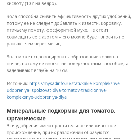
кислоту (10 г на ведро).
Зола способна снизить эффективность других удобрений,
потому ее не следует добавлять к извести, коровяку,
птичьему помету, фосфоритной муке. Не стоит
совмещать ее с азотом – его можно будет вносить не
раньше, чем через месяц.
Зола может спровоцировать образование корки на
почве, потому ее вносят не поверхностным способом, а
заделывают вглубь на 10 см.
Источник:
https://mysadinfo.ru/stati/kakie-kompleksnye-
udobreniya-ispolzovat-dlya-tomatov-tradicionnye-
kompleksnye-udobreniya-dlya
Минеральные подкормки для томатов.
Органические
Эти удобрения имеют растительное или животное
происхождение, при их разложении образуются