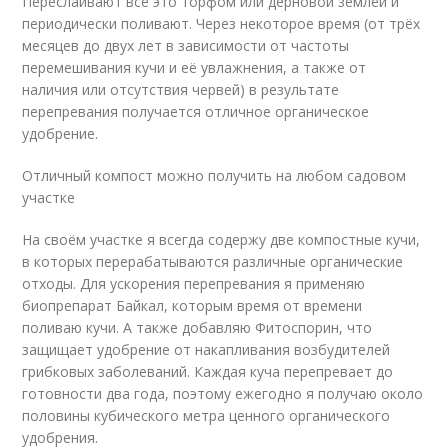
Переслаивают всё это торфом или дерновой землёй и
периодически поливают. Через некоторое время (от трёх
месяцев до двух лет в зависимости от частоты
перемешивания кучи и её увлажнения, а также от
наличия или отсутствия червей) в результате
перепревания получается отличное органическое
удобрение.
Отличный компост можно получить на любом садовом
участке
На своём участке я всегда содержу две компостные кучи,
в которых перерабатываются различные органические
отходы. Для ускорения перепревания я применяю
биопрепарат Байкал, которым время от времени
поливаю кучи. А также добавляю Фитоспорин, что
защищает удобрение от накапливания возбудителей
грибковых заболеваний. Каждая куча перепревает до
готовности два года, поэтому ежегодно я получаю около
половины кубического метра ценного органического
удобрения.