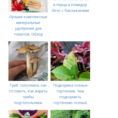
и перца и помидор.
Лечо с баклажанами
Лучшие комплексные
минеральные
удобрения для
томатов. Обзор
лучших минеральных
удобрений для
томатов: правила
внесения в почву
Гриб тополевка, как
Подкормка осенью
готовить. Как варить
гортензии. Чем
грибы
подкормить
подтопольники
гортензию осенью