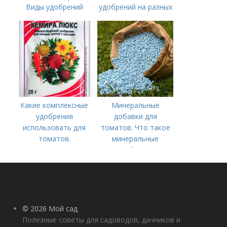
Виды удобрений
удобрений на разных
этапах развития
помидоров
Какие комплексные
Минеральные
удобрения
добавки для
использовать для
томатов. Что такое
томатов.
минеральные
Традиционные
удобрения
комплексные
удобрения для
помидор
© 2026 Мой сад
Полезные советы для садоводов, дачников и