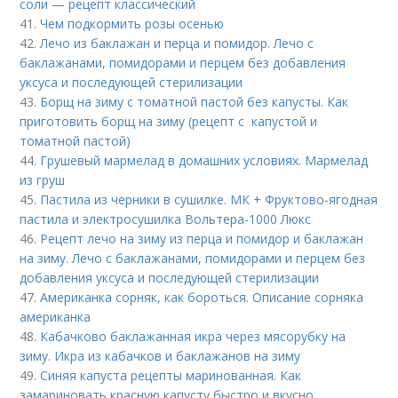
соли — рецепт классический
41.
Чем подкормить розы осенью
42.
Лечо из баклажан и перца и помидор. Лечо с
баклажанами, помидорами и перцем без добавления
уксуса и последующей стерилизации
43.
Борщ на зиму с томатной пастой без капусты. Как
приготовить борщ на зиму (рецепт с капустой и
томатной пастой)
44.
Грушевый мармелад в домашних условиях. Мармелад
из груш
45.
Пастила из черники в сушилке. МК + Фруктово-ягодная
пастила и электросушилка Вольтера-1000 Люкс
46.
Рецепт лечо на зиму из перца и помидор и баклажан
на зиму. Лечо с баклажанами, помидорами и перцем без
добавления уксуса и последующей стерилизации
47.
Американка сорняк, как бороться. Описание сорняка
американка
48.
Кабачково баклажанная икра через мясорубку на
зиму. Икра из кабачков и баклажанов на зиму
49.
Синяя капуста рецепты маринованная. Как
замариновать красную капусту быстро и вкусно