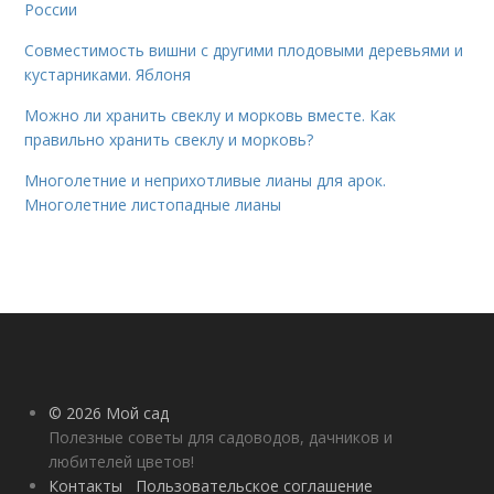
России
Совместимость вишни с другими плодовыми деревьями и
кустарниками. Яблоня
Можно ли хранить свеклу и морковь вместе. Как
правильно хранить свеклу и морковь?
Многолетние и неприхотливые лианы для арок.
Многолетние листопадные лианы
© 2026 Мой сад
Полезные советы для садоводов, дачников и
любителей цветов!
Контакты
Пользовательское соглашение