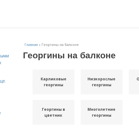
Главная
»
Георгины на балконе
Георгины на балконе
ными
х
Карликовые
Низкорослые
це.
георгины
георгины
Георгины в
Многолетние
е
цветник
георгины