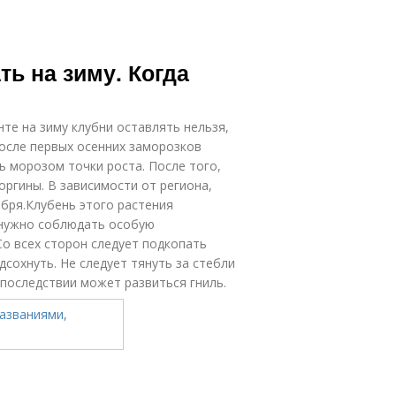
ь на зиму. Когда
нте на зиму клубни оставлять нельзя,
осле первых осенних заморозков
ь морозом точки роста. После того,
ргины. В зависимости от региона,
ября.Клубень этого растения
 нужно соблюдать особую
о всех сторон следует подкопать
дсохнуть. Не следует тянуть за стебли
впоследствии может развиться гниль.