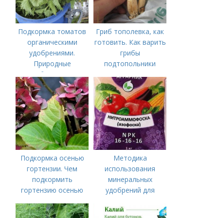
Подкормка томатов
Гриб тополевка, как
органическими
готовить. Как варить
удобрениями.
грибы
Природные
подтопольники
удобрения для
подкормки "по листу"
Подкормка осенью
Методика
гортензии. Чем
использования
подкормить
минеральных
гортензию осенью
удобрений для
томатов.
Минеральное