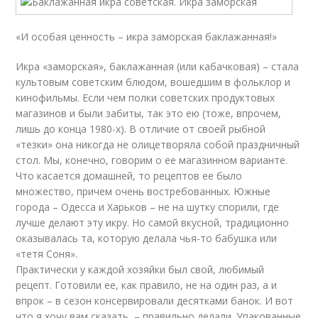
«И особая ценность – икра заморская баклажанная!»
Икра «заморская», баклажанная (или кабачковая) – стала
культовым советским блюдом, вошедшим в фольклор и
кинофильмы. Если чем полки советских продуктовых
магазинов и были забиты, так это ею (тоже, впрочем,
лишь до конца 1980-х). В отличие от своей рыбной
«тезки» она никогда не олицетворяла собой праздничный
стол. Мы, конечно, говорим о ее магазинном варианте.
Что касается домашней, то рецептов ее было
множество, причем очень востребованных. Южные
города – Одесса и Харьков – не на шутку спорили, где
лучше делают эту икру. Но самой вкусной, традиционно
оказывалась та, которую делала чья-то бабушка или
«тетя Соня».
Практически у каждой хозяйки был свой, любимый
рецепт. Готовили ее, как правило, не на один раз, а и
впрок – в сезон консервировали десятками банок. И вот
что я хочу вам сказать, – правильно делали. Упакованные