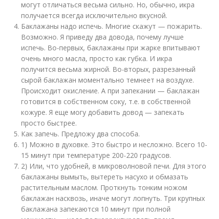
могут отличаться весьма сильно. Но, обычно, икра
получается всегда исключительно вкусной.
Баклажаны надо испечь. Многие скажут — пожарить.
Возможно. Я приведу два довода, почему лучше
испечь. Во-первых, баклажаны при жарке впитывают
очень много масла, просто как губка. И икра
получится весьма жирной. Во-вторых, разрезанный
сырой баклажан моментально темнеет на воздухе.
Происходит окисление. А при запекании — баклажан
готовится в собственном соку, т.е. в собственной
кожуре. Я еще могу добавить довод — запекать
просто быстрее.
Как запечь. Предложу два способа.
1) Можно в духовке. Это быстро и несложно. Всего 10-
15 минут при температуре 200-220 градусов.
2) Или, что удобней, в микроволновой печи. Для этого
баклажаны вымыть, вытереть насухо и обмазать
растительным маслом. Проткнуть тонким ножом
баклажан насквозь, иначе могут лопнуть. Три крупных
баклажана запекаются 10 минут при полной