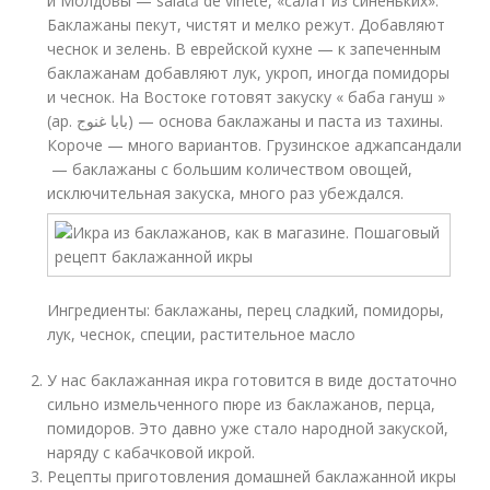
и Молдовы — salată de vinete, «салат из синеньких».
Баклажаны пекут, чистят и мелко режут. Добавляют
чеснок и зелень. В еврейской кухне — к запеченным
баклажанам добавляют лук, укроп, иногда помидоры
и чеснок. На Востоке готовят закуску « баба гануш »
(ар. بابا غنوج) — основа баклажаны и паста из тахины.
Короче — много вариантов. Грузинское аджапсандали
— баклажаны с большим количеством овощей,
исключительная закуска, много раз убеждался.
Ингредиенты: баклажаны, перец сладкий, помидоры,
лук, чеснок, специи, растительное масло
У нас баклажанная икра готовится в виде достаточно
сильно измельченного пюре из баклажанов, перца,
помидоров. Это давно уже стало народной закуской,
наряду с кабачковой икрой.
Рецепты приготовления домашней баклажанной икры