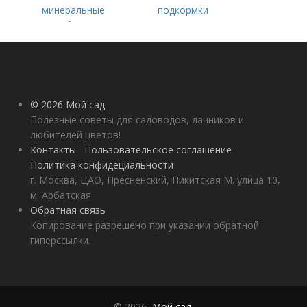
минеральные
подкормки
удобрения
помидоров от
рассады до сбора
урожая
© 2026 Мой сад
Полезные советы для садоводов, дачников и
любителей цветов!
Контакты
Пользовательское соглашение
Политика конфидециальности
г. Москва, ЦАО, Пресненский, Никитская М. улица 10,
м. Арбатская
Обратная связь
Копирование разрешено при указании обратной
гиперссылки.
© 2026,
Мой сад
.