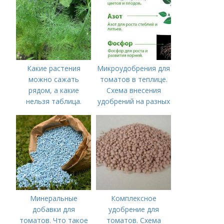
питание
Какие растения
Микроудобрения для
можно сажать
томатов в теплице.
рядом, а какие
Схема внесения
нельзя таблица.
удобрений на разных
Хорошие соседи
этапах развития
помидоров
Минеральные
Комплексное
добавки для
удобрение для
томатов. Что такое
томатов. Схема