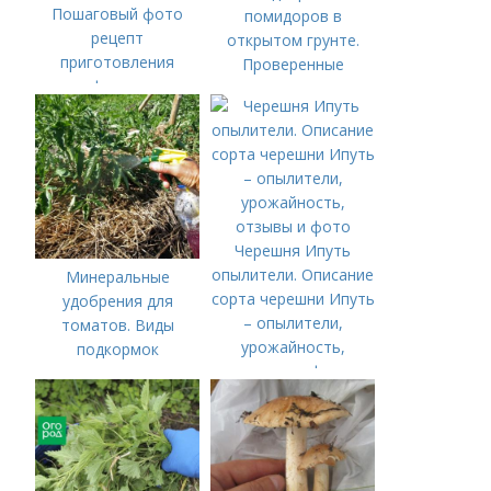
Пошаговый фото
помидоров в
рецепт
открытом грунте.
приготовления
Проверенные
конфитюра из
органические и
лимона на зиму в
минеральные
домашних условиях
удобрения
Черешня Ипуть
опылители. Описание
Минеральные
сорта черешни Ипуть
удобрения для
– опылители,
томатов. Виды
урожайность,
подкормок
отзывы и фото