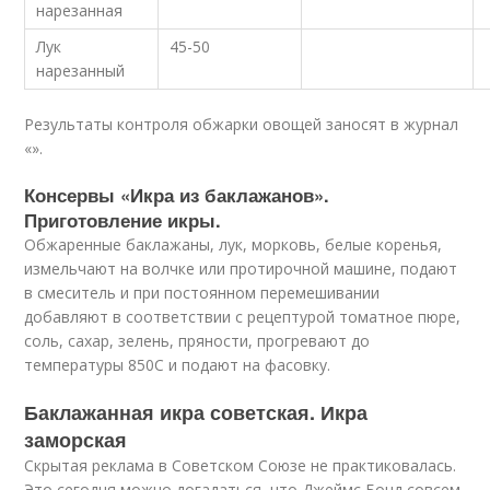
нарезанная
Лук
45-50
нарезанный
Результаты контроля обжарки овощей заносят в журнал
«».
Консервы «Икра из баклажанов».
Приготовление икры.
Обжаренные баклажаны, лук, морковь, белые коренья,
измельчают на волчке или протирочной машине, подают
в смеситель и при постоянном перемешивании
добавляют в соответствии с рецептурой томатное пюре,
соль, сахар, зелень, пряности, прогревают до
температуры 85
0
С и подают на фасовку.
Баклажанная икра советская. Икра
заморская
Скрытая реклама в Советском Союзе не практиковалась.
Это сегодня можно догадаться, что Джеймс Бонд совсем