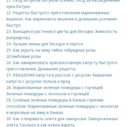
21.
Уход за луком батуном осенью. Уход за насаждениями
лука-батуна
22.
Рецепты быстрого приготовления маринованных
вешенок. Как мариновать вешенки в домашних условиях
быстро
23.
Вьющиеся растения и цветы для беседки. Жимолость
(каприфоль)
24.
Лучшие лианы для беседок и пергол
25.
Как укрыть на зиму чайно гибридные розы.
Штамбовые розы
26.
Как замариновать краснокочанную капусту быстрого
приготовления. Домашние рецепты
27.
КВАШЕНАЯ капуста в рассоле с уксусом. Квашеная
капуста с уксусом: польза и вред
28.
Маринованные зеленые помидоры с горчицей.
Зеленые помидоры с чесноком и горчицей
29.
Солёные зелёные помидоры в банках горячим
способом. Маринованные зеленые помидоры с чесноком
и морковью на зиму в банках
30.
Как отваривать опята для заморозки. Замороженные
опята. Сколько и как нужно варить