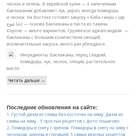
чеснок и зелень. В еврейской кухне — к запеченным
баклажанам добавляют лук, укроп, иногда помидоры
и чеснок. На Востоке готовят закуску « баба гануш » (ар.
بابا غنوج) — основа баклажаны и паста из тахины.
Короче — много вариантов. Грузинское аджапсандали —
баклажаны с большим количеством овощей,
исключительная закуска, много раз убеждался.
Ингредиенты: баклажаны, перец сладкий,
помидоры, лук, чеснок, специи, растительное
масло
Читать дальше →
Последние обновления на сайте:
1.
Густой джем из сливы без косточек на зиму. Джем из
сливы на зиму - 5 простых рецептов с фото пошагово
2.
Помидоры в снегу с хреном. Помидоры в снегу на зиму с
чесноком, хреном и горчицей: 5 самых вкусных рецептов