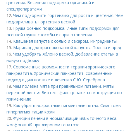
цветения. Весенняя подкормка органикой и
спецпрепаратами
12.
Чем подкормить гортензию для роста и цветения. Чем
подкармливать гортензию весной
13.
Груша осенью подкормка. Иные типы подкормок для
осенней груши: способы их приготовления
14.
Квашеная капуста с солью и сахаром. Ингредиенты
15.
Маринад для краснокочанной капусты. Польза и вред
16.
Чем удобрять яблоню весной. Добавление статьи в
новую подборку
17.
Современные возможности терапии хронического
панкреатита. Хронический панкреатит: современный
подход к диагностике и лечению С.Ю. Сереброва
18.
Чем полезна мята при правильном питании. Мяты
перечной листья Биотест фильтр-пакеты : инструкция по
применению
19.
Как убрать возрастные пигментные пятна. Симптомы
гиперпигментации кожи
20.
Функции печени в нормализации избыточного веса.
Фосфоглив® при жировом гепатозе