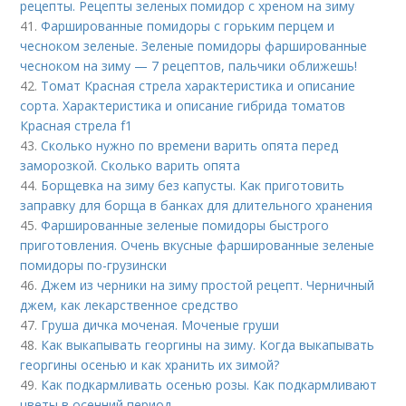
рецепты. Рецепты зеленых помидор с хреном на зиму
41.
Фаршированные помидоры с горьким перцем и
чесноком зеленые. Зеленые помидоры фаршированные
чесноком на зиму — 7 рецептов, пальчики оближешь!
42.
Томат Красная стрела характеристика и описание
сорта. Характеристика и описание гибрида томатов
Красная стрела f1
43.
Сколько нужно по времени варить опята перед
заморозкой. Сколько варить опята
44.
Борщевка на зиму без капусты. Как приготовить
заправку для борща в банках для длительного хранения
45.
Фаршированные зеленые помидоры быстрого
приготовления. Очень вкусные фаршированные зеленые
помидоры по-грузински
46.
Джем из черники на зиму простой рецепт. Черничный
джем, как лекарственное средство
47.
Груша дичка моченая. Моченые груши
48.
Как выкапывать георгины на зиму. Когда выкапывать
георгины осенью и как хранить их зимой?
49.
Как подкармливать осенью розы. Как подкармливают
цветы в осенний период