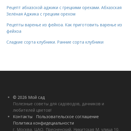
Рецепт абхазской аджики с грецкими орехами. Абхазская
Зелёная Аджика с грецким орехом
Рецепты варенье из фейхоа. Как приготовить варенье из
фейхоа
Сладкие сорта клубники. Ранние сорта клубники
© 2026 Мой сад
Полезные советы для садоводов, дачников и
любителей цветов!
Контакты
Пользовательское соглашение
Политика конфидециальности
г. Москва, ЦАО, Пресненский, Никитская М. улица 10,