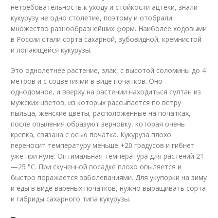
нетребовательность к уходу и стойкости ацтеки, знали
кукурузу не одно столетие, поэтому и отобрали
множество разнообразнейших форм. Наиболее ходовыми
в России стали сорта сахарной, зубовидной, кремнистой
и лопающейся кукурузы.
Это однолетнее растение, злак, с высотой соломины до 4
метров и с соцветиями в виде початков. Оно
однодомное, и вверху на растении находиться султан из
мужских цветов, из которых рассыпается по ветру
пыльца, женские цветы, расположенные на початках,
после опыления образуют зерновку, которая очень
крепка, связана с осью початка. Кукуруза плохо
переносит температуру меньше +20 градусов и гибнет
уже при нуле. Оптимальная температура для растений 21
—25 °C. При скученной посадке плохо опыляется и
быстро поражается заболеваниями. Для укупорки на зиму
и еды в виде вареных початков, нужно выращивать сорта
и гибриды сахарного типа кукурузы.