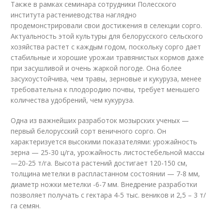
Также в рамках семинара сотрудники Полесского
института растениеводства наглядно
продемонстрировали свои достижения в селекции сорго.
Актуальность этой культуры для белорусского сельского
хозяйства растет с каждым годом, поскольку сорго дает
стабильные и хорошие урожаи травянистых кормов даже
при засушливой и очень жаркой погоде. Она более
засухоустойчива, чем травы, зерновые и кукуруза, менее
требовательна к плодородию почвы, требует меньшего
количества удобрений, чем кукуруза.
Одна из важнейших разработок мозырских ученых —
первый белорусский сорт веничного сорго. Он
характеризуется высокими показателями: урожайность
зерна — 25-30 ц/га, урожайность листостебельной массы
—20-25 т/га. Высота растений достигает 120-150 см,
толщина метелки в распластанном состоянии — 7-8 мм,
диаметр ножки метелки -6-7 мм. Внедрение разработки
позволяет получать с гектара 4-5 тыс. веников и 2,5 – 3 т/
га семян.