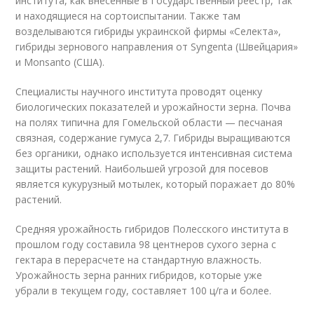
института, как внесенные в Государственный реестр, так
и находящиеся на сортоиспытании. Также там
возделываются гибриды украинской фирмы «Селекта»,
гибриды зернового направления от Syngenta (Швейцария»
и Monsanto (США).
Специалисты научного института проводят оценку
биологических показателей и урожайности зерна. Почва
на полях типична для Гомельской области — песчаная
связная, содержание гумуса 2,7. Гибриды выращиваются
без органики, однако используется интенсивная система
защиты растений. Наибольшей угрозой для посевов
является кукурузный мотылек, который поражает до 80%
растений.
Средняя урожайность гибридов Полесского института в
прошлом году составила 98 центнеров сухого зерна с
гектара в перерасчете на стандартную влажность.
Урожайность зерна ранних гибридов, которые уже
убрали в текущем году, составляет 100 ц/га и более.