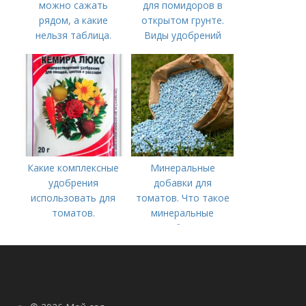
можно сажать
для помидоров в
рядом, а какие
открытом грунте.
нельзя таблица.
Виды удобрений
Хорошие соседи
Какие комплексные
Минеральные
удобрения
добавки для
использовать для
томатов. Что такое
томатов.
минеральные
Традиционные
удобрения
комплексные
удобрения для
помидор