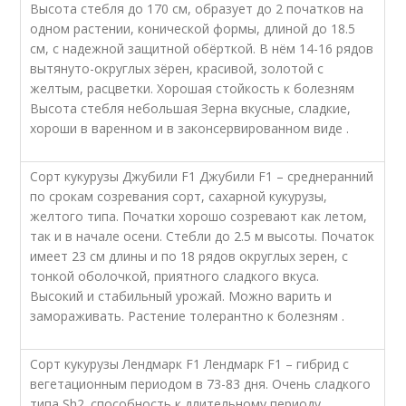
Высота стебля до 170 см, образует до 2 початков на
одном растении, конической формы, длиной до 18.5
см, с надежной защитной обёрткой. В нём 14-16 рядов
вытянуто-округлых зёрен, красивой, золотой с
желтым, расцветки. Хорошая стойкость к болезням
Высота стебля небольшая Зерна вкусные, сладкие,
хороши в варенном и в законсервированном виде .
Сорт кукурузы Джубили F1 Джубили F1 – среднеранний
по срокам созревания сорт, сахарной кукурузы,
желтого типа. Початки хорошо созревают как летом,
так и в начале осени. Стебли до 2.5 м высоты. Початок
имеет 23 см длины и по 18 рядов округлых зерен, с
тонкой оболочкой, приятного сладкого вкуса.
Высокий и стабильный урожай. Можно варить и
замораживать. Растение толерантно к болезням .
Сорт кукурузы Лендмарк F1 Лендмарк F1 – гибрид с
вегетационным периодом в 73-83 дня. Очень сладкого
типа Sh2. способность к длительному периоду