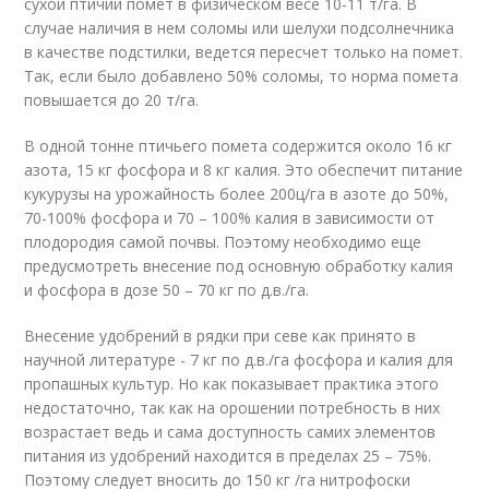
сухой птичий помет в физическом весе 10-11 т/га. В
случае наличия в нем соломы или шелухи подсолнечника
в качестве подстилки, ведется пересчет только на помет.
Так, если было добавлено 50% соломы, то норма помета
повышается до 20 т/га.
В одной тонне птичьего помета содержится около 16 кг
азота, 15 кг фосфора и 8 кг калия. Это обеспечит питание
кукурузы на урожайность более 200ц/га в азоте до 50%,
70-100% фосфора и 70 – 100% калия в зависимости от
плодородия самой почвы. Поэтому необходимо еще
предусмотреть внесение под основную обработку калия
и фосфора в дозе 50 – 70 кг по д.в./га.
Внесение удобрений в рядки при севе как принято в
научной литературе - 7 кг по д.в./га фосфора и калия для
пропашных культур. Но как показывает практика этого
недостаточно, так как на орошении потребность в них
возрастает ведь и сама доступность самих элементов
питания из удобрений находится в пределах 25 – 75%.
Поэтому следует вносить до 150 кг /га нитрофоски