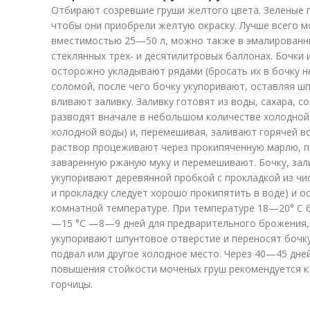
Отбирают созревшие груши желтого цвета. Зеленые 
чтобы они приобрели желтую окраску. Лучше всего м
вместимостью 25—50 л, можно также в эмалированных
стеклянных трех- и десятилитровых баллонах. Бочки 
осторожно укладывают рядами (бросать их в бочку н
соломой, после чего бочку укупоривают, оставляя ш
вливают заливку. Заливку готовят из воды, сахара, с
разводят вначале в небольшом количестве холодной в
холодной воды) и, перемешивая, заливают горячей во
раствор процеживают через прокипяченную марлю, п
заваренную ржаную муку и перемешивают. Бочку, за
укупоривают деревянной пробкой с прокладкой из чи
и прокладку следует хорошо прокипятить в воде) и о
комнатной температуре. При температуре 18—20° С 
—15 °С —8—9 дней для предварительного брожения, 
укупоривают шпунтовое отверстие и переносят бочку
подвал или другое холодное место. Через 40—45 дне
повышения стойкости моченых груш рекомендуется к
горчицы.