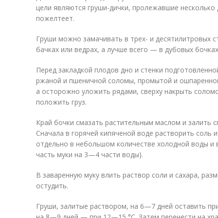
цели являются груши-дички, пролежавшие несколько 
пожелтеет.
Груши можно замачивать в трех- и десятилитровых с
бачках или ведрах, а лучше всего — в дубовых бочка
Перед закладкой плодов дно и стенки подготовленно
ржаной и пшеничной соломы, промытой и ошпаренной
а осторожно уложить рядами, сверху накрыть соломо
положить груз.
Край бочки смазать растительным маслом и залить с
Сначала в горячей кипяченой воде растворить соль 
отдельно в небольшом количестве холодной воды и в
часть муки на 3—4 части воды).
В заваренную муку влить раствор соли и сахара, разм
остудить.
Груши, залитые раствором, на 6—7 дней оставить пр
на 8—9 дней — при 12—15 °С. Затем перенести на хра