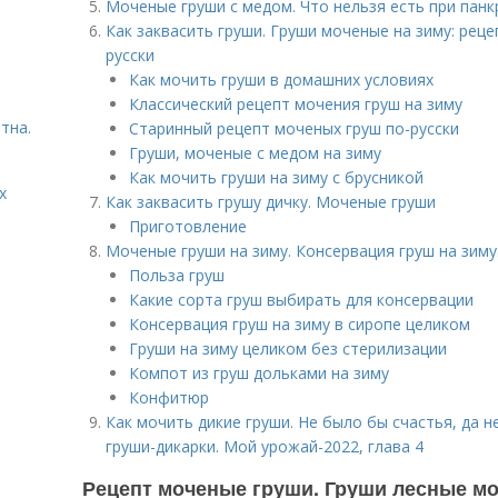
Моченые груши с медом. Что нельзя есть при панк
Как заквасить груши. Груши моченые на зиму: рецеп
русски
Как мочить груши в домашних условиях
Классический рецепт мочения груш на зиму
тна.
Старинный рецепт моченых груш по-русски
Груши, моченые с медом на зиму
Как мочить груши на зиму с брусникой
х
Как заквасить грушу дичку. Моченые груши
Приготовление
Моченые груши на зиму. Консервация груш на зиму
Польза груш
Какие сорта груш выбирать для консервации
Консервация груш на зиму в сиропе целиком
Груши на зиму целиком без стерилизации
Компот из груш дольками на зиму
Конфитюр
Как мочить дикие груши. Не было бы счастья, да н
груши-дикарки. Мой урожай-2022, глава 4
Рецепт моченые груши. Груши лесные м