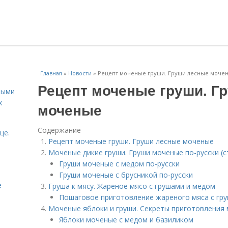
Главная
»
Новости
»
Рецепт моченые груши. Груши лесные моче
Рецепт моченые груши. Г
ными
х
моченые
Содержание
це.
Рецепт моченые груши. Груши лесные моченые
Моченые дикие груши. Груши моченые по-русски (
Груши моченые с медом по-русски
Груши моченые с брусникой по-русски
е
Груша к мясу. Жареное мясо с грушами и медом
Пошаговое приготовление жареного мяса с гру
Моченые яблоки и груши. Секреты приготовления
Яблоки моченые с медом и базиликом