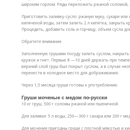
широким горлом. Ряды переложить ржаной соломой, 
Приготовить заливку-сусло: ржаную муку, сухари или 
кипяченой воды, затем залить 2 л кипятка, закрыть 
Процедить, добавить соль и горчицу, объем сусла до
Обратите внимание
Заполненную грушами посуду залить суслом, накрыт
кружок и гнет. Первые 8 —10 дней держать при темпе
верхний слой груш был покрыт суслом, а в случае не
перенести в холодное место для дображивания.
Через 1,5 месяца груши готовы к употреблению.
Груши моченые с медом по-русски
10 кг груш, 500 г соломы ржаной или пшеничной.
Для заливки: 5 л воды, 250—300 г сахара или 200 г мед
Для мочения пригодны груши с плотной мякотью и ки