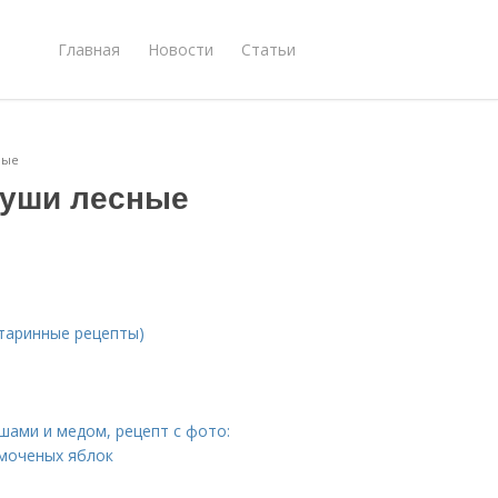
Главная
Новости
Статьи
ные
руши лесные
старинные рецепты)
шами и медом, рецепт с фото:
 моченых яблок