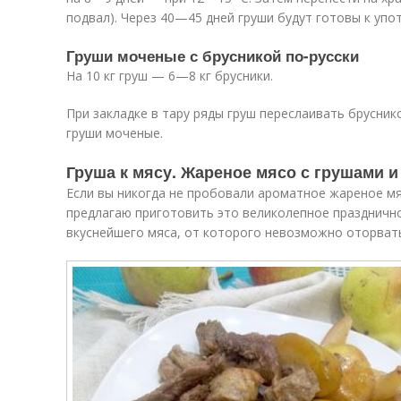
подвал). Через 40—45 дней груши будут готовы к упо
Груши моченые с брусникой по-русски
На 10 кг груш — 6—8 кг брусники.
При закладке в тару ряды груш переслаивать бруснико
груши моченые.
Груша к мясу. Жареное мясо с грушами 
Если вы никогда не пробовали ароматное жареное мя
предлагаю приготовить это великолепное праздничн
вкуснейшего мяса, от которого невозможно оторват