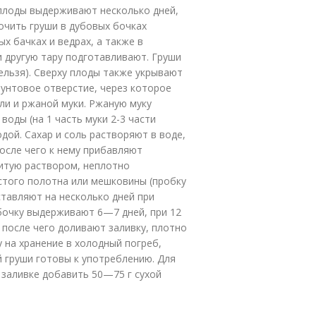
плоды выдерживают несколько дней,
очить груши в дубовых бочках
 бачках и ведрах, а также в
и другую тару подготавливают. Груши
ельзя). Сверху плоды также укрывают
пунтовое отверстие, через которое
оли и ржаной муки. Ржаную муку
оды (на 1 часть муки 2-3 части
дой. Сахар и соль растворяют в воде,
осле чего к нему прибавляют
литую раствором, неплотно
стого полотна или мешковины (пробку
ставляют на несколько дней при
бочку выдерживают 6—7 дней, при 12
после чего доливают заливку, плотно
 на хранение в холодный погреб,
й груши готовы к употреблению. Для
 заливке добавить 50—75 г сухой