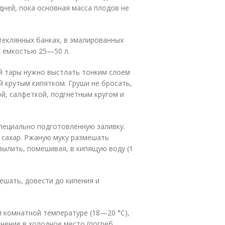
дней, пока основная масса плодов не
теклянных банках, в эмалированных
х емкостью 25—50 л.
й тары нужно выстлать тонким слоем
 крутым кипятком. Груши не бросать,
й, салфеткой, подгнетным кругом и
пециально подготовленную заливку.
и сахар. Ржаную муку размешать
ылить, помешивая, в кипящую воду (1
ешать, довести до кипения и
и комнатной температуре (18—20 °С),
нение в холодное место (погреб,