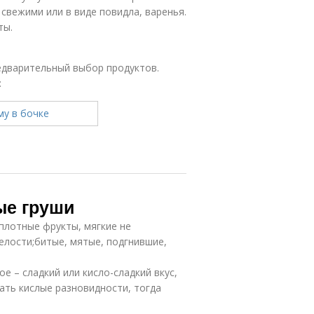
свежими или в виде повидла, варенья.
ты.
едварительный выбор продуктов.
:
ые груши
плотные фрукты, мягкие не
елости;битые, мятые, подгнившие,
е – сладкий или кисло-сладкий вкус,
ать кислые разновидности, тогда