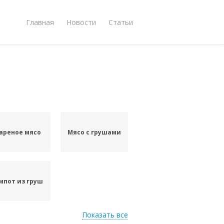
Главная
Новости
Статьи
ареное мясо
Мясо с грушами
мпот из груш
Показать все