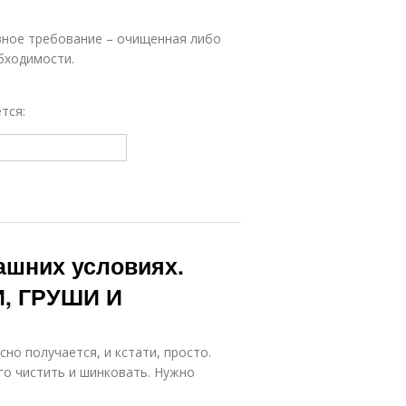
вное требование – очищенная либо
бходимости.
тся:
ашних условиях.
, ГРУШИ И
но получается, и кстати, просто.
го чистить и шинковать. Нужно