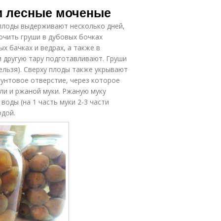
и лесные моченые
плоды выдерживают несколько дней,
очить груши в дубовых бочках
 бачках и ведрах, а также в
и другую тару подготавливают. Груши
ельзя). Сверху плоды также укрывают
пунтовое отверстие, через которое
оли и ржаной муки. Ржаную муку
оды (на 1 часть муки 2-3 части
одой.