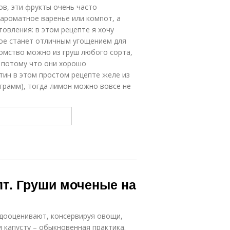
ов, эти фрукты очень часто
 ароматное варенье или компот, а
овления: в этом рецепте я хочу
рое станет отличным угощением для
комство можно из груш любого сорта,
, потому что они хорошо
тин в этом простом рецепте желе из
грамм), тогда лимон можно вовсе не
пт. Груши моченые на
едооценивают, консервируя овощи,
и капусту – обыкновенная практика.