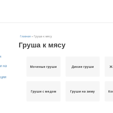
Главная
»
Груша к мясу
Груша к мясу
и
и на
Моченые груши
Дикие груши
Ж
ации
Груши с медом
Груши на зиму
Ко