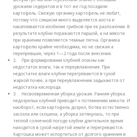
урожаем седератов и в тот же год посадили
картофель. Свежую органику картофель не любит,
потому что слишком много выделяется азота и
накапливается изобилие грибков при ее разложении. В
результате клубни поражаются паршой, а на мякоти
при хранении появляются темные пятна. Органика
картофелю крайне необходима, но не свежая а
перепревшая, через 1—2 года после внесения.
2. При формировании клубней опасны как
недостаток влаги, так и переувлажнение. При
недостатке влаги клубни перегреваются в сухой
жаркой почве, а при переувлажнении задыхаются от
недостатка кислорода.
3. Несвоевременная уборка урожая. Ранняя уборка
недозрелых клубней приводит к потемнению мякоти. И
наоборот, если картофель дозрел, ботва естественно
засохла или скошена, а уборка затянулась, то при
теплой солнечной погоде клубни длительное время
находятся в сухой нагретой земле и перегреваются.
Картошка может испортиться от долгого хранения в