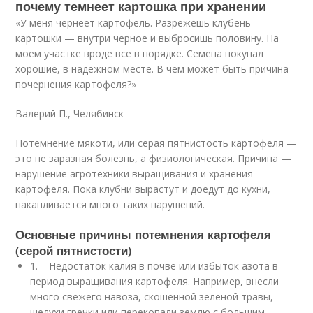
почему темнеет картошка при хранении
«У меня чернеет картофель. Разрежешь клубень
картошки — внутри черное и выбросишь половину. На
моем участке вроде все в порядке. Семена покупал
хорошие, в надежном месте. В чем может быть причина
почернения картофеля?»
Валерий П., Челябинск
Потемнение мякоти, или серая пятнистость картофеля —
это не заразная болезнь, а физиологическая. Причина —
нарушение агротехники выращивания и хранения
картофеля. Пока клубни вырастут и доедут до кухни,
накапливается много таких нарушений.
Основные причины потемнения картофеля
(серой пятнистости)
1. Недостаток калия в почве или избыток азота в
период выращивания картофеля. Например, внесли
много свежего навоза, скошенной зеленой травы,
шелухи гречки или перекопали землю с большим