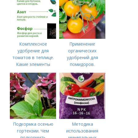
Комплексное
Применение
удобрение для
органических
томатов в теплице.
удобрений для
Какие элементы
помидоров.
нужны томатам,
Органические
особенности их
удобрения для
внесения
томатов
Подкормка осенью
Методика
гортензии. Чем
использования
подкормить
минеральных