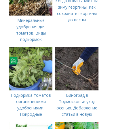
Когда выкапывают на
зиму георгины. Как
сохранить георгины
до весны
Минеральные
удобрения для
томатов. Виды
подкормок
Подкормка томатов
Виноград в
органическими
Подмосковье уход
удобрениями.
осенью. Добавление
Природные
статьи в новую
удобрения для
подборку
подкормки "по листу"