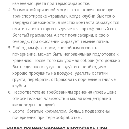
изменения цвета при термообработке.
Возможной причиной могут стать полученные при
транспортировке «травмы». Когда клубни бьются о
твёрдую поверхность, в местах контакта образуются
вмятины, из которых выделяется картофельный сок,
богатый крахмалом. А этот полисахарид, в свою
очередь, при окислении образует тёмные пятна.
Ещё одним фактором, способным вызвать
почернение, может быть неправильная подготовка к
хранению. После того как урожай собран (это должно
быть сделано в сухую погоду), его необходимо
хорошо просушить на воздухе, удалить остатки
грунта, перебрать, отбраковать порченые и гнилые
клубни.
Несоответствие требованиям хранения (превышена
относительная влажность и малая концентрация
кислорода в воздухе).
Сорта, богатые крахмалом, больше подвержены
почернению при термообработке .
Видео почему Чернеет Картофель При