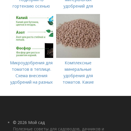
гортензию осенью
удобрений для
томатов.
Минеральное
питание
Микроудобрения для
Комплексные
томатов в теплице.
минеральные
Схема внесения
удобрения для
удобрений на разных
томатов. Какие
этапах развития
средства
помидоров
используются для
культуры
© 2026 Мой сад
Полезные советы для садоводов, дачников и