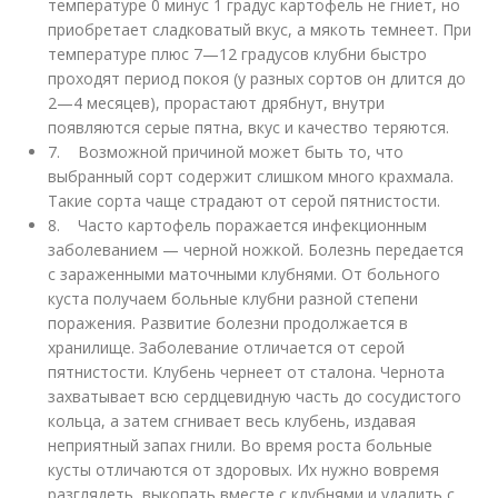
температуре 0 минус 1 градус картофель не гниет, но
приобретает сладковатый вкус, а мякоть темнеет. При
температуре плюс 7—12 градусов клубни быстро
проходят период покоя (у разных сортов он длится до
2—4 месяцев), прорастают дрябнут, внутри
появляются серые пятна, вкус и качество теряются.
7. Возможной причиной может быть то, что
выбранный сорт содержит слишком много крахмала.
Такие сорта чаще страдают от серой пятнистости.
8. Часто картофель поражается инфекционным
заболеванием — черной ножкой. Болезнь передается
с зараженными маточными клубнями. От больного
куста получаем больные клубни разной степени
поражения. Развитие болезни продолжается в
хранилище. Заболевание отличается от серой
пятнистости. Клубень чернеет от сталона. Чернота
захватывает всю сердцевидную часть до сосудистого
кольца, а затем сгнивает весь клубень, издавая
неприятный запах гнили. Во время роста больные
кусты отличаются от здоровых. Их нужно вовремя
разглядеть, выкопать вместе с клубнями и удалить с