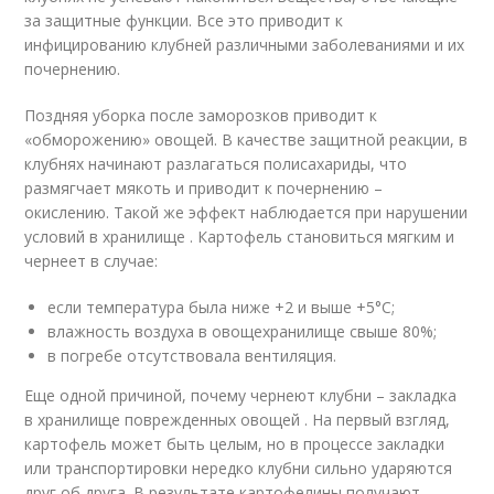
за защитные функции. Все это приводит к
инфицированию клубней различными заболеваниями и их
почернению.
Поздняя уборка после заморозков приводит к
«обморожению» овощей. В качестве защитной реакции, в
клубнях начинают разлагаться полисахариды, что
размягчает мякоть и приводит к почернению –
окислению. Такой же эффект наблюдается при нарушении
условий в хранилище . Картофель становиться мягким и
чернеет в случае:
если температура была ниже +2 и выше +5°C;
влажность воздуха в овощехранилище свыше 80%;
в погребе отсутствовала вентиляция.
Еще одной причиной, почему чернеют клубни – закладка
в хранилище поврежденных овощей . На первый взгляд,
картофель может быть целым, но в процессе закладки
или транспортировки нередко клубни сильно ударяются
друг об друга. В результате картофелины получают