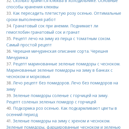
32.
Сколько хранится клюква в холодильнике. Основные
способы хранения клюквы
33.
Как пересадить плетистую розу осенью. Оптимальные
сроки выполнения работ
34.
Гранатовый сок при анемии. Поднимает ли
гемоглобин гранатовый сок и гранат
35.
Рецепт лечо на зиму из перца с томатным соком.
Самый простой рецепт
36.
Черешня мичуринская описание сорта. Черешня
Мичуринка
37.
Рецепт маринованные зеленые помидоры с чесноком.
Маринованные зеленые помидоры на зиму в банках с
чесноком и морковью
38.
Лечо рецепт без помидоров. Лечо без помидоров на
зиму
39.
Зеленые помидоры соленые с горчицей на зиму.
Рецепт соленых зеленых помидор с горчицей
40.
Подкормка роз осенью. Как подкармливают цветы в
осенний период
41.
Зеленые помидоры на зиму с хреном и чесноком.
Зеленые помидоры, фаршированные чесноком и зеленью