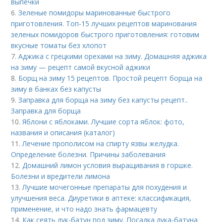
выпечки
6.
Зеленые помидоры маринованные быстрого
приготовления. Топ-15 лучших рецептов маринования
зеленых помидоров быстрого приготовления: готовим
вкусные томаты без хлопот
7.
Аджика с грецкими орехами на зиму. Домашняя аджика
на зиму — рецепт самой вкусной аджики
8.
Борщ на зиму 15 рецептов. Простой рецепт борща на
зиму в банках без капусты
9.
Заправка для борща на зиму без капусты рецепт..
Заправка для борща
10.
Яблони с яблоками. Лучшие сорта яблок: фото,
названия и описания (каталог)
11.
Лечение прополисом на спирту язвы желудка.
Определение болезни. Причины заболевания
12.
Домашний лимон условия выращивания в горшке.
Болезни и вредители лимона
13.
Лучшие мочегонные препараты для похудения и
улучшения веса. Диуретики в аптеке: классификация,
применение, и что надо знать фармацевту
14.
Как сеять лук-батун под зиму. Посадка лука-батуна