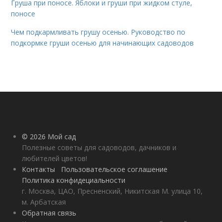
Груша при поносе. Яблоки и груши при жидком стуле,
поносе
Чем подкармливать грушу осенью. Руководство по
подкормке груши осенью для начинающих садоводов
© 2026 Мой сад
Полезные советы для садоводов, дачников и
любителей цветов!
Контакты
Пользовательское соглашение
Политика конфидециальности
г. Москва, ЦАО, Пресненский, Никитская М. улица 10,
м. Арбатская
Обратная связь